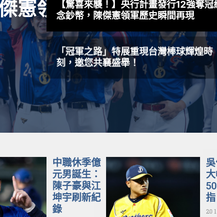
「冠軍之路」特展重現台灣棒球輝煌時
盛舉！
刻，邀您共襄盛舉！
宇眼神溝通默
計畫發行12
宇眼神溝通默
現台灣棒球
」12強大秀
傑憲領軍歷
」12強大秀
岳東華專訪/與江坤宇眼神溝通默契十足
盛舉！
「黃金二游」12強大秀美技
【驚喜來襲！】央行計畫發行12強奪冠
念鈔幣，陳傑憲領軍歷史瞬間再現
「冠軍之路」特展重現台灣棒球輝煌時
刻，邀您共襄盛舉！
中職休季億
吳
元男誕生：
大
陳子豪與江
5
岳東華專訪/與江坤宇眼神溝通默契十足
坤宇刷新紀
指
「黃金二游」12強大秀美技
錄
20 