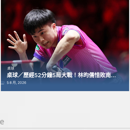
桌球
桌球／歷經52分鐘5局大戰！林昀儒惜敗南...
5 8 月, 2026
ue