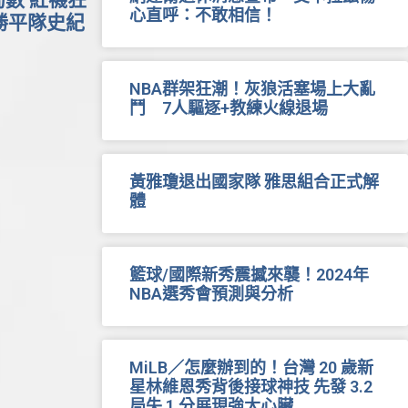
數 紅襪狂
心直呼：不敢相信！
勝平隊史紀
NBA群架狂潮！灰狼活塞場上大亂
鬥 7人驅逐+教練火線退場
黃雅瓊退出國家隊 雅思組合正式解
體
籃球/國際新秀震撼來襲！2024年
NBA選秀會預測與分析
MiLB／怎麼辦到的！台灣 20 歲新
星林維恩秀背後接球神技 先發 3.2
局失 1 分展現強大心臟