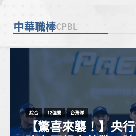
CPBL
中華職棒
34
%
綜合
體育明星
綜合
12強賽
12強賽
12強賽
台灣隊
台灣隊
台灣隊
12強賽
台灣隊
棒球
【驚喜來襲！】央行
岳東華專訪/與江坤
【驚喜來襲！】央行
「冠軍之路」特展重
強奪冠紀念鈔幣，陳
契十足！「黃金二游
強奪冠紀念鈔幣，陳
輝煌時刻，邀您共襄
12強賽
台灣隊
棒球
史瞬間再現
美技
史瞬間再現
「冠軍之路」特展重