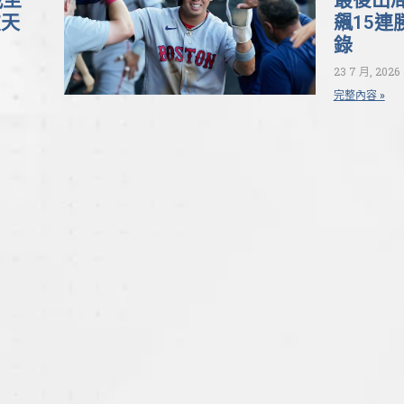
戰至
最後出局
破天
飆15連
錄
23 7 月, 2026
完整內容 »