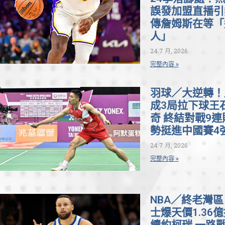
誤發加盟直播引
傳詹姆斯在等「
人」
24 7 月, 2026
完整內容 »
羽球／大逆轉！
成3局拉下球王
奇 終結對戰9連
勢挺進中國賽4
24 7 月, 2026
完整內容 »
NBA／終老灣
士爆天價1.36