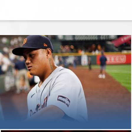
首頁
關於OWEN
籃球
棒球
足球
網球