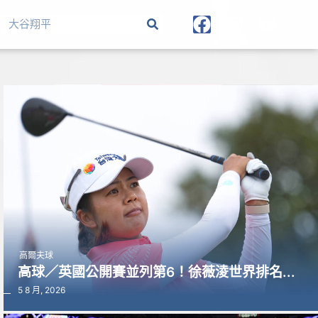
高爾夫球
高球／英國公開賽並列第6！徐薇淩世界排名...
5 8 月, 2026