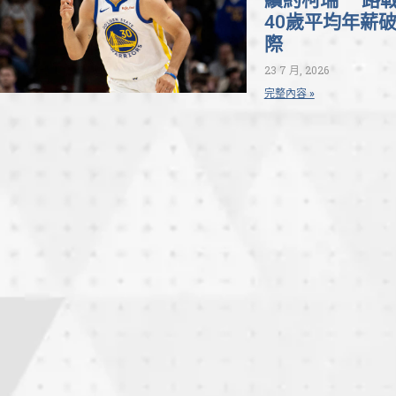
續約柯瑞 一路
40歲平均年薪
際
23 7 月, 2026
完整內容 »