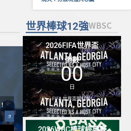
紀
WBSC
世界棒球12強
34
%
2026FIFA世界盃
倒數
00
！
日
FIFA 世界盃開打啦!
紀
2026WBC棒球經典賽