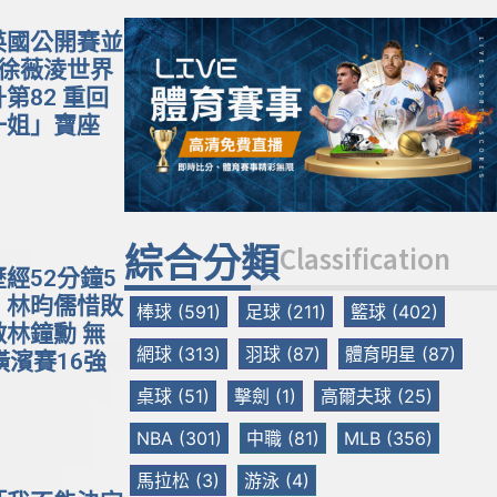
英國公開賽並
！徐薇淩世界
第82 重回
一姐」寶座
Classification
綜合分類
34
%
經52分鐘5
！林昀儒惜敗
棒球
(591)
足球
(211)
籃球
(402)
林鐘勳 無
網球
(313)
羽球
(87)
體育明星
(87)
橫濱賽16強
桌球
(51)
擊劍
(1)
高爾夫球
(25)
NBA
(301)
中職
(81)
MLB
(356)
馬拉松
(3)
游泳
(4)