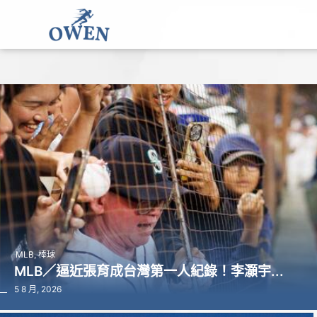
MLB
,
棒球
MLB／逼近張育成台灣第一人紀錄！李灝宇...
5 8 月, 2026