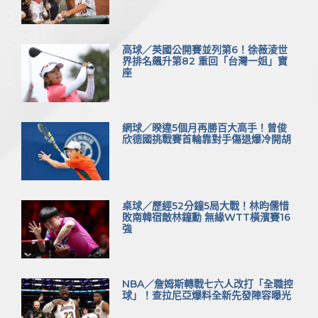
高球／英國公開賽並列第6！徐薇淩世
界排名飆升第82 重回「台灣一姐」寶
座
網球／暌違5個月再勝百大高手！曾俊
欣德國挑戰賽首輪靠對手傷退爆冷開胡
桌球／歷經52分鐘5局大戰！林昀儒惜
敗南韓宿敵林鐘勳 無緣WTT橫濱賽16
強
NBA／詹姆斯轉戰七六人改打「全職控
球」！查拉尼亞爆料全新先發陣容曝光