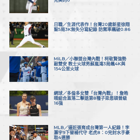
完美的0
日職／生涯代表作！台灣20歲新星徐翔
聖5局3K無失分寫紀錄 防禦率飆破0.86
MiLB／小聯盟台灣內戰！柯敬賢強勢
敲雙安 教士火球男蘇嵐鴻3局飆4K與
154公里火球
網球／多倫多女雙「台灣內戰」！詹皓
晴組合直落二擊退第8種子梁恩碩晉級
16強
MLB／逼近張育成台灣第一人紀錄！李
灝宇9下替補代守 老虎8：0完封水手豪
取4連勝