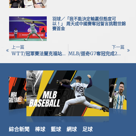
羽球／「我不能決定輸贏但態度可
以！」 周天成中國賽奪冠誓言挑戰世錦
賽首金
上一篇
下一篇
WTT/冠軍賽法蘭克福站明登場 林昀儒首戰日本冠軍筱塚大登
MLB/道奇G7奪冠完成2連霸 大谷翔平神預言再度成真！
綜合新聞
棒球
籃球
網球
足球