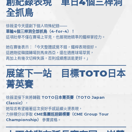
創紀錄表現 單日4個三桿洞
全抓鳥
徐薇淩今天還創下個人特殊紀錄——
單輪4個三桿洞全部抓鳥（4-for-4）！
這項壯舉不僅在賽場上罕見，也展現她精準的鐵桿掌控力。
她在賽後表示：「今天整體感覺不錯，鐵桿表現很好。
這週剛從韓國轉場到馬來西亞，還在適應球場草質，
再加上有幾次切桿失誤，否則成績應該能更好。」
展望下一站 目標TOTO日本
菁英賽
徐薇淩接下來將轉戰
TOTO日本菁英賽（TOTO Japan
Classic）
，
她坦言希望藉著這次良好手感延續火燙表現，
力拚積分以爭取
CME集團巡迴錦標賽（CME Group Tour
Championship）
參賽資格。