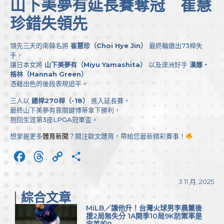
山下美夢有延長賽奪冠 崔慧
珍錯失領先
領先三天的南韓名將
崔慧珍（Choi Hye Jin）
最終輪繳出73桿失
手，
讓日本女將
山下美夢有（Miyu Yamashita）
以及澳洲好手
漢娜・
格林（Hannah Green）
憑藉出色的後段表現追平。
三人以
總桿270桿（-18）
進入延長賽，
最終山下美夢有靠關鍵博蒂拿下勝利，
抱回生涯第3座LPGA冠軍盃。
想掌握更多
體育新聞
？關注歐文體育，帶給您最新精彩賽事！
Facebook
Threads
Copy
分
Link
享
3 11 月, 2025
綜合文章
MiLB／讓他升！台灣火球男李晨薰後
援2局無失分 1A開季10局9K防禦率是