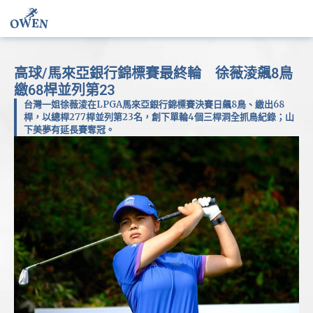
高球/馬來亞銀行錦標賽最終輪 徐薇淩飆8鳥
繳68桿並列第23
台灣一姐徐薇淩在LPGA馬來亞銀行錦標賽決賽日飆8鳥、繳出68
桿，以總桿277桿並列第23名，創下單輪4個三桿洞全抓鳥紀錄；山
下美夢有延長賽奪冠。