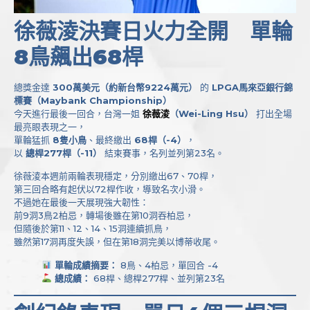
徐薇淩決賽日火力全開 單輪
8鳥飆出68桿
總獎金達
300萬美元（約新台幣9224萬元）
的
LPGA馬來亞銀行錦
標賽（Maybank Championship）
今天進行最後一回合，台灣一姐
徐薇淩
（Wei-Ling Hsu）
打出全場
最亮眼表現之一，
單輪猛抓
8隻小鳥
、最終繳出
68桿（-4）
，
以
總桿277桿（-11）
結束賽事，名列並列第23名。
徐薇淩本週前兩輪表現穩定，分別繳出67、70桿，
第三回合略有起伏以72桿作收，導致名次小滑。
不過她在最後一天展現強大韌性：
前9洞3鳥2柏忌，轉場後雖在第10洞吞柏忌，
但隨後於第11、12、14、15洞連續抓鳥，
雖然第17洞再度失誤，但在第18洞完美以博蒂收尾。
單輪成績摘要：
8鳥、4柏忌，單回合 -4
總成績：
68桿、總桿277桿、並列第23名