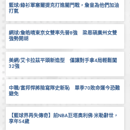
籃球/綠衫軍塞爾提克打進關門戰，詹皇為他們加油
打氣
網球/詹皓晴東京女雙率先晉8強 梁恩碩廣州女雙
強勢開胡
美網/艾卡拉茲平頭新造型 僅讓對手拿4局輕鬆闖
32強
中職/富邦悍將險寫隊史新恥 單季70敗命運今恐難
避免
【籃球界再失傳奇】前NBA巨塔奧利佛·米勒辭世，
享年54歲