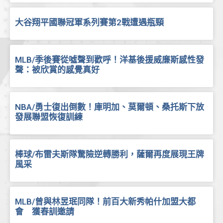
大谷翔平國聯冠軍系列賽第2戰遭遇瓶頸
MLB/季後賽從噓聲到歡呼！洋基後援威廉斯感性發
聲：被欣賞的感覺真好
NBA/勇士復出倒數！庫明加、莫爾頓、桑托斯下放
發展聯盟恢復訓練
棒球/布雷夫斯隊驚險逆轉勝利，薩爾再度展現王牌
風采
MLB/曾與林昱珉同隊！前百大新秀帕什加盟大都
會 獲春訓邀請