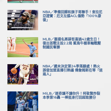
NBA／準備回歸和旗子哥聯手！查拉尼
亞證實：厄文左膝ACL傷勢「100%康
復」
MLB／塞揚名將薛哲喜過42歲生日！
復出首戰主投2.2局 藍鳥牛棚車輪戰壓
制國民奪勝
NBA／遲未決定第24季落腳處！熱火
誤發加盟直播引熱議 傳詹姆斯在等「這
兩人」
MiLB／道奇讓不讓你升！柯敬賢炸裂
本季第16轟 一棒挺身打回超致勝分