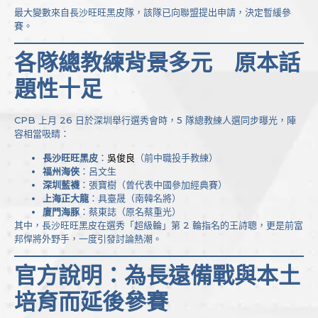
最大變數來自長沙旺旺黑皮隊，該隊已向聯盟提出申請，決定暫緩參
賽。
各隊總教練背景多元 原本話
題性十足
CPB 上月 26 日於深圳舉行選秀會時，5 隊總教練人選同步曝光，陣
容相當吸睛：
長沙旺旺黑皮
：
吳俊良
（前中職投手教練）
福州海俠
：呂文生
深圳藍襪
：張寶樹（曾代表中國參加經典賽）
上海正大龍
：具臺晟（南韓名將）
廈門海豚
：蔡東誌（原名蔡重光）
其中，長沙旺旺黑皮在選秀「超級輪」第 2 輪指名的王詩聰，更是前富
邦悍將外野手，一度引發討論熱潮。
官方說明：為長遠備戰與本土
培育而延後參賽