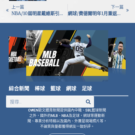
上一篇
下一篇
NBA/10屆明星戴維斯引爆交易市場！多隊搶神獸 美媒：K湯等4人也被獨行俠擺上貨架
網球/費德爾明年1月重返澳網 將任「世界第一對決」表演賽嘉賓
綜合新聞
棒球
籃球
網球
足球
OWEN歐文體育新聞提供國內中職、SBL籃球新聞
之外，國外的MLB、NBA及足球，網球等運動新
聞、專業分析特稿以及國內、外賽是現場照片等，
不論質與量都獲得網友一致好評。