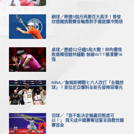
網球／暌違5個月再勝百大高手！曾俊
欣德國挑戰賽首輪靠對手傷退爆冷開胡
桌球／歷經52分鐘5局大戰！林昀儒惜
敗南韓宿敵林鐘勳 無緣WTT橫濱賽16
強
NBA／詹姆斯轉戰七六人改打「全職控
球」！查拉尼亞爆料全新先發陣容曝光
羽球／「我不能決定輸贏但態度可
以！」 周天成中國賽奪冠誓言挑戰世錦
賽首金