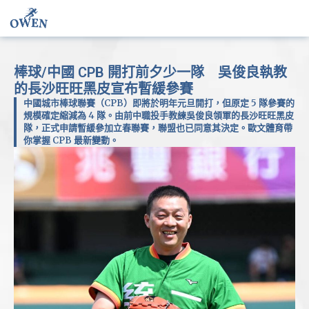
棒球/中國 CPB 開打前夕少一隊 吳俊良執教
的長沙旺旺黑皮宣布暫緩參賽
中國城市棒球聯賽（CPB）即將於明年元旦開打，但原定 5 隊參賽的
規模確定縮減為 4 隊。由前中職投手教練吳俊良領軍的長沙旺旺黑皮
隊，正式申請暫緩參加立春聯賽，聯盟也已同意其決定。歐文體育帶
你掌握 CPB 最新變動。