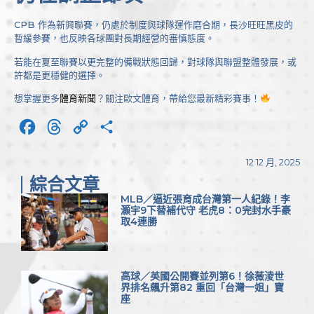
CPB 作為新興聯賽，仍處於制度與球隊運作磨合期，長沙旺旺黑皮的
暫緩參賽，也反映各球團對長期經營的審慎態度。
若能在夏至聯賽以更完整的備戰狀態回歸，對球隊與聯盟整體發展，或
許都是更穩健的選擇。
想掌握更多
體育新聞
？關注歐文體育，帶給您最新精彩賽事！
Facebook
Threads
Copy
分
Link
享
12 12 月, 2025
綜合文章
MLB／逼近張育成台灣第一人紀錄！李
灝宇9下替補代守 老虎8：0完封水手豪
取4連勝
高球／英國公開賽並列第6！徐薇淩世
界排名飆升第82 重回「台灣一姐」寶
座