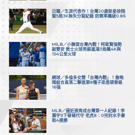
日職／生涯代表作！台灣20歲新星徐翔
聖5局3K無失分寫紀錄 防禦率飆破0.86
MiLB／小聯盟台灣內戰！柯敬賢強勢
敲雙安 教士火球男蘇嵐鴻3局飆4K與
154公里火球
網球／多倫多女雙「台灣內戰」！詹皓
晴組合直落二擊退第8種子梁恩碩晉級
16強
MLB／逼近張育成台灣第一人紀錄！李
灝宇9下替補代守 老虎8：0完封水手豪
取4連勝