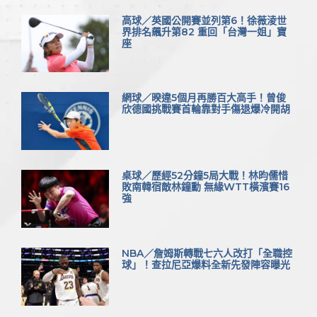
高球／英國公開賽並列第6！徐薇淩世
界排名飆升第82 重回「台灣一姐」寶
座
網球／暌違5個月再勝百大高手！曾俊
欣德國挑戰賽首輪靠對手傷退爆冷開胡
桌球／歷經52分鐘5局大戰！林昀儒惜
敗南韓宿敵林鐘勳 無緣WTT橫濱賽16
強
NBA／詹姆斯轉戰七六人改打「全職控
球」！查拉尼亞爆料全新先發陣容曝光