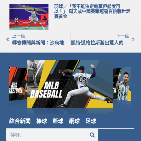
羽球／「我不能決定輸贏但態度可
以！」 周天成中國賽奪冠誓言挑戰世錦
賽首金
上一篇
下一篇
轉會傳聞與新聞：沙烏地聯賽對維尼修斯的興趣持續增加
凱特·道格拉斯游出驚人的2分12秒72，打破女子200米蛙泳世界紀錄
綜合新聞
棒球
籃球
網球
足球