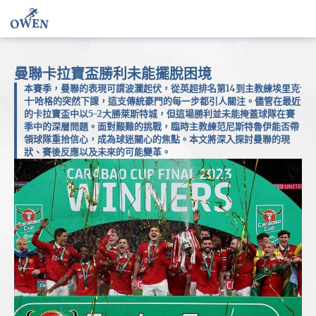
曼聯卡拉寶盃勝利未能擺脫困境
本賽季，曼聯的表現可謂波瀾起伏，從英超排名第14到主教練埃里克·
十·哈格的突然下課，這支傳統豪門的每一步都引人關注。儘管在最近
的卡拉寶盃中以5-2大勝萊斯特城，但這場勝利並未能掩蓋球隊在賽
季中的深層問題。面對艱難的挑戰，臨時主教練范尼斯特魯伊能否帶
領球隊重拾信心，成為球迷關心的焦點。本文將深入探討曼聯的現
狀、賽後反應以及未來的可能變革。