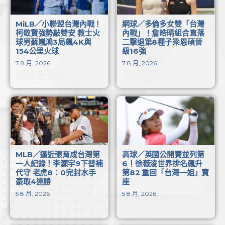
MiLB／小聯盟台灣內戰！
網球／多倫多女雙「台灣
柯敬賢強勢敲雙安 教士火
內戰」！詹皓晴組合直落
球男蘇嵐鴻3局飆4K與
二擊退第8種子梁恩碩晉
154公里火球
級16強
7 8 月, 2026
7 8 月, 2026
閱讀更多 >
閱讀更多 >
MLB／逼近張育成台灣第
高球／英國公開賽並列第
一人紀錄！李灝宇9下替補
6！徐薇淩世界排名飆升
代守 老虎8：0完封水手
第82 重回「台灣一姐」寶
豪取4連勝
座
5 8 月, 2026
5 8 月, 2026
閱讀更多 >
閱讀更多 >