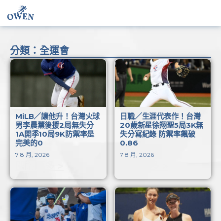
分類：全運會
MiLB／讓他升！台灣火球
日職／生涯代表作！台灣
男李晨薰後援2局無失分
20歲新星徐翔聖5局3K無
1A開季10局9K防禦率是
失分寫紀錄 防禦率飆破
完美的0
0.86
7 8 月, 2026
7 8 月, 2026
閱讀更多 >
閱讀更多 >