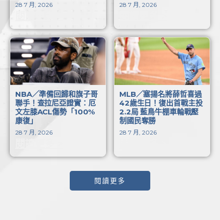
28 7 月, 2026
28 7 月, 2026
閱讀更多 >
閱讀更多 >
NBA／準備回歸和旗子哥
MLB／塞揚名將薛哲喜過
聯手！查拉尼亞證實：厄
42歲生日！復出首戰主投
文左膝ACL傷勢「100%
2.2局 藍鳥牛棚車輪戰壓
康復」
制國民奪勝
28 7 月, 2026
28 7 月, 2026
閱讀更多 >
閱讀更多 >
閱讀更多