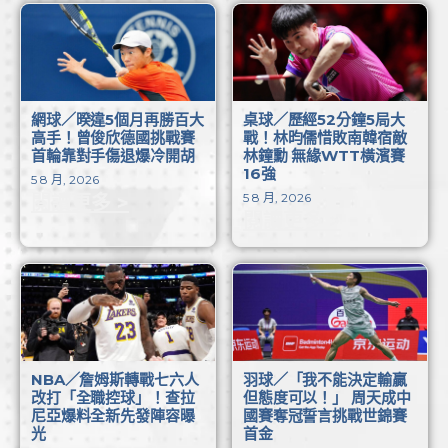
網球／暌違5個月再勝百大
桌球／歷經52分鐘5局大
高手！曾俊欣德國挑戰賽
戰！林昀儒惜敗南韓宿敵
首輪靠對手傷退爆冷開胡
林鐘勳 無緣WTT橫濱賽
16強
5 8 月, 2026
5 8 月, 2026
閱讀更多 >
閱讀更多 >
NBA／詹姆斯轉戰七六人
羽球／「我不能決定輸贏
改打「全職控球」！查拉
但態度可以！」 周天成中
尼亞爆料全新先發陣容曝
國賽奪冠誓言挑戰世錦賽
光
首金