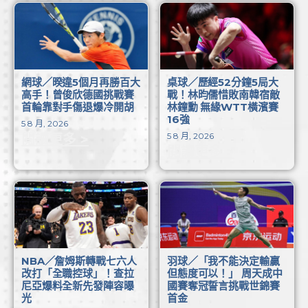
網球／暌違5個月再勝百大
桌球／歷經52分鐘5局大
高手！曾俊欣德國挑戰賽
戰！林昀儒惜敗南韓宿敵
首輪靠對手傷退爆冷開胡
林鐘勳 無緣WTT橫濱賽
16強
5 8 月, 2026
5 8 月, 2026
閱讀更多 >
閱讀更多 >
NBA／詹姆斯轉戰七六人
羽球／「我不能決定輸贏
改打「全職控球」！查拉
但態度可以！」 周天成中
尼亞爆料全新先發陣容曝
國賽奪冠誓言挑戰世錦賽
光
首金