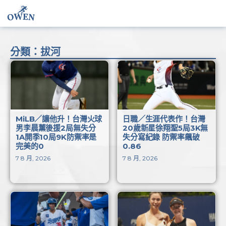
分類：拔河
MiLB／讓他升！台灣火球
日職／生涯代表作！台灣
男李晨薰後援2局無失分
20歲新星徐翔聖5局3K無
1A開季10局9K防禦率是
失分寫紀錄 防禦率飆破
完美的0
0.86
7 8 月, 2026
7 8 月, 2026
閱讀更多 >
閱讀更多 >