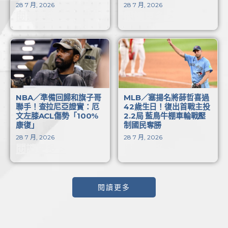
28 7 月, 2026
28 7 月, 2026
閱讀更多 >
閱讀更多 >
NBA／準備回歸和旗子哥
MLB／塞揚名將薛哲喜過
聯手！查拉尼亞證實：厄
42歲生日！復出首戰主投
文左膝ACL傷勢「100%
2.2局 藍鳥牛棚車輪戰壓
康復」
制國民奪勝
28 7 月, 2026
28 7 月, 2026
閱讀更多 >
閱讀更多 >
閱讀更多