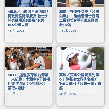
MiLB／小聯盟台灣內戰！
網球／多倫多女雙「台灣
柯敬賢強勢敲雙安 教士火
內戰」！詹皓晴組合直落
球男蘇嵐鴻3局飆4K與
二擊退第8種子梁恩碩晉
154公里火球
級16強
7 8 月, 2026
7 8 月, 2026
閱讀更多 >
閱讀更多 >
MLB／逼近張育成台灣第
高球／英國公開賽並列第
一人紀錄！李灝宇9下替補
6！徐薇淩世界排名飆升
代守 老虎8：0完封水手
第82 重回「台灣一姐」寶
豪取4連勝
座
5 8 月, 2026
5 8 月, 2026
閱讀更多 >
閱讀更多 >