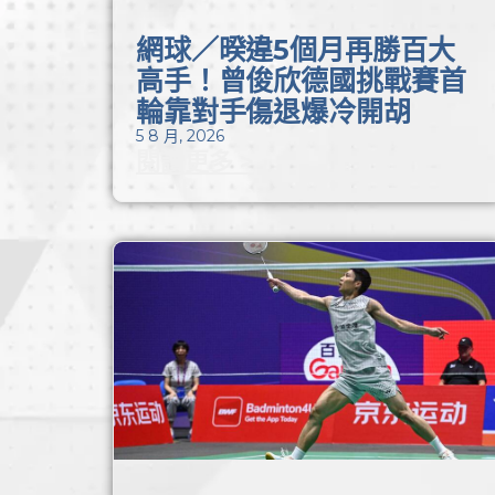
網球／暌違5個月再勝百大
高手！曾俊欣德國挑戰賽首
輪靠對手傷退爆冷開胡
5 8 月, 2026
閱讀更多 >