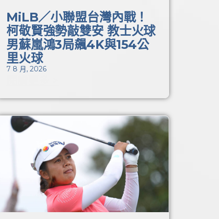
MiLB／小聯盟台灣內戰！
柯敬賢強勢敲雙安 教士火球
男蘇嵐鴻3局飆4K與154公
里火球
7 8 月, 2026
閱讀更多 >