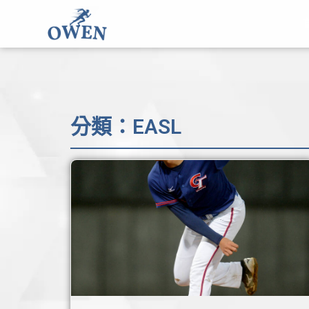
分類：EASL