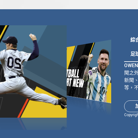
綜
足
OWE
聞之外
新聞
等，
Copyrig