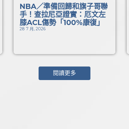
NBA／準備回歸和旗子哥聯
手！查拉尼亞證實：厄文左
膝ACL傷勢「100%康復」
28 7 月, 2026
閱讀更多 >
閱讀更多