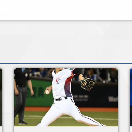
首頁
關於OWEN
籃球
棒球
足球
網球