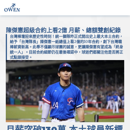
陳傑憲超級合約上看2億 月薪、總額雙創紀錄
台灣棒壇迎來歷史性時刻！統一獅隊昨正式開出史上最大本土合約，
給予「台灣隊長」陳傑憲一紙總值上看2億的10年合約，創下台灣職
棒薪資新高。此舉不僅顯示球團的誠意，更讓陳傑憲有望成為「終身
統一人」。目前合約細節仍在最後確認中，球迷們都關注他是否將正
式點頭接受。
月薪突破130萬 本土球員新標