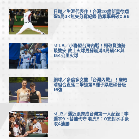
日職／生涯代表作！台灣20歲新星徐翔
聖5局3K無失分寫紀錄 防禦率飆破0.86
MiLB／小聯盟台灣內戰！柯敬賢強勢
敲雙安 教士火球男蘇嵐鴻3局飆4K與
154公里火球
網球／多倫多女雙「台灣內戰」！詹皓
晴組合直落二擊退第8種子梁恩碩晉級
16強
MLB／逼近張育成台灣第一人紀錄！李
灝宇9下替補代守 老虎8：0完封水手豪
取4連勝