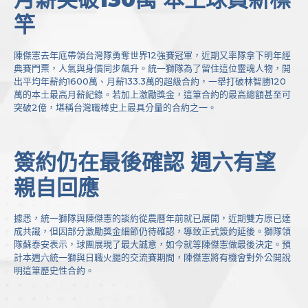
竿
陳傑憲去年底帶領台灣隊勇奪世界12強賽冠軍，近期又率隊拿下明年經
典賽門票，人氣與身價同步飆升。統一獅隊為了留住這位靈魂人物，開
出平均年薪約1600萬、月薪133.3萬的超級合約，一舉打破林智勝120
萬的本土最高月薪紀錄。若加上激勵獎金，這筆合約的最高總額甚至可
突破2億，堪稱台灣職棒史上最具分量的合約之一。
簽約仍在最後確認 週六有望
親自回應
據悉，統一獅隊與陳傑憲的談約從農曆年前就已展開，近期雙方原已達
成共識，但因部分激勵獎金細節仍待確認，導致正式簽約延後。獅隊領
隊蘇泰安表示，球團展現了最大誠意，如今就等陳傑憲做最後決定。預
計本週六統一獅與日職火腿的交流賽期間，陳傑憲將有機會對外公開說
明這筆歷史性合約。