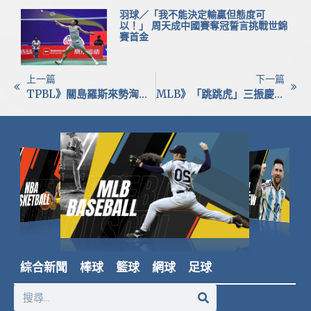
羽球／「我不能決定輸贏但態度可
以！」 周天成中國賽奪冠誓言挑戰世錦
賽首金
上一篇
下一篇
TPBL》關島羅斯來勢洶洶 林信寬：我被撞倒好幾次
MLB》「跳跳虎」三振慶祝引熱議！前西武火球男傑佛瑞·楊親解釋
綜合新聞
棒球
籃球
網球
足球