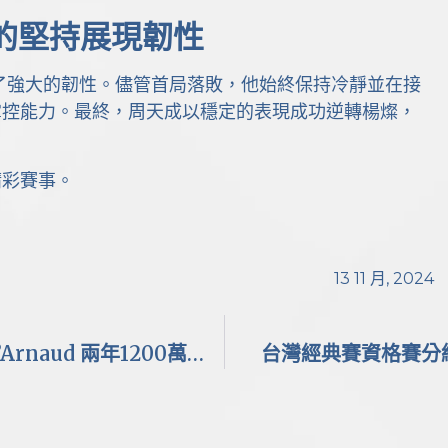
的堅持展現韌性
了強大的韌性。儘管首局落敗，他始終保持冷靜並在接
掌控能力。最終，周天成以穩定的表現成功逆轉楊燦，
精彩賽事。
13 11 月, 2024
天使隊持續積極補強，簽下捕手 Travis D’Arnaud 兩年1200萬合約
台灣經典賽資格賽分