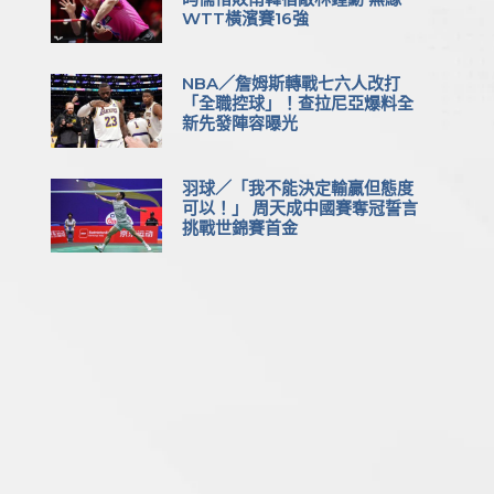
WTT橫濱賽16強
NBA／詹姆斯轉戰七六人改打
「全職控球」！查拉尼亞爆料全
新先發陣容曝光
羽球／「我不能決定輸贏但態度
可以！」 周天成中國賽奪冠誓言
挑戰世錦賽首金