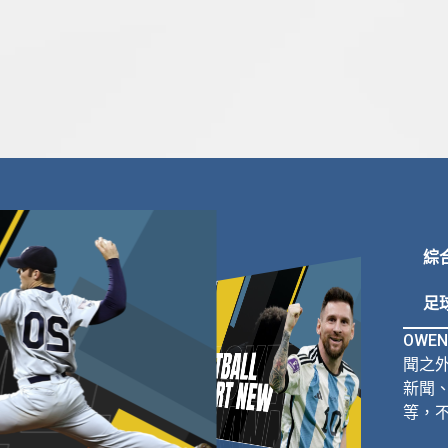
綜
足
OWE
聞之外
新聞
等，