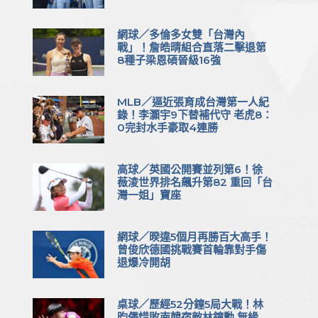
網球／多倫多女雙「台灣內
戰」！詹皓晴組合直落二擊退第
8種子梁恩碩晉級16強
MLB／逼近張育成台灣第一人紀
錄！李灝宇9下替補代守 老虎8：
0完封水手豪取4連勝
高球／英國公開賽並列第6！徐
薇淩世界排名飆升第82 重回「台
灣一姐」寶座
網球／暌違5個月再勝百大高手！
曾俊欣德國挑戰賽首輪靠對手傷
退爆冷開胡
桌球／歷經52分鐘5局大戰！林
昀儒惜敗南韓宿敵林鐘勳 無緣