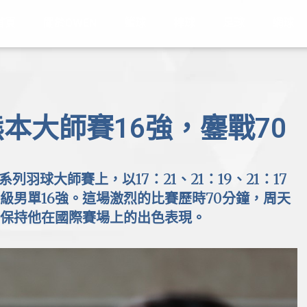
首頁
關於OWEN
籃球
棒球
足球
網球
本大師賽16強，鏖戰70
羽球大師賽上，以17：21、21：19、21：17
級男單16強。這場激烈的比賽歷時70分鐘，周天
保持他在國際賽場上的出色表現。