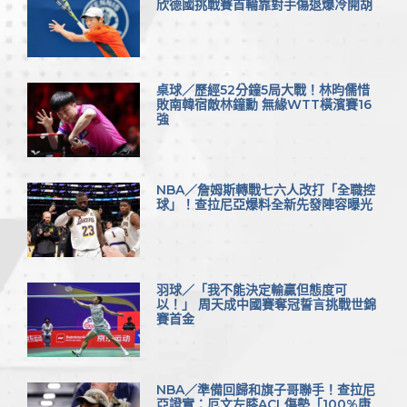
欣德國挑戰賽首輪靠對手傷退爆冷開胡
桌球／歷經52分鐘5局大戰！林昀儒惜
敗南韓宿敵林鐘勳 無緣WTT橫濱賽16
強
NBA／詹姆斯轉戰七六人改打「全職控
球」！查拉尼亞爆料全新先發陣容曝光
羽球／「我不能決定輸贏但態度可
以！」 周天成中國賽奪冠誓言挑戰世錦
賽首金
NBA／準備回歸和旗子哥聯手！查拉尼
亞證實：厄文左膝ACL傷勢「100%康