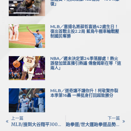
復」
MLB／塞揚名將薛哲喜過42歲生日！
復出首戰主投2.2局 藍鳥牛棚車輪戰壓
制國民奪勝
NBA／遲未決定第24季落腳處！熱火
誤發加盟直播引熱議 傳詹姆斯在等「這
兩人」
MiLB／道奇讓不讓你升！柯敬賢炸裂
本季第16轟 一棒挺身打回超致勝分
上一篇
下一篇
MLB/撿到大谷翔平300轟全壘打球！21歲美女球迷宣布：我要賣了
跆拳道/世大運跆拳道品勢首日開戰 台將蔡和軒、徐悠然惜敗止步16強