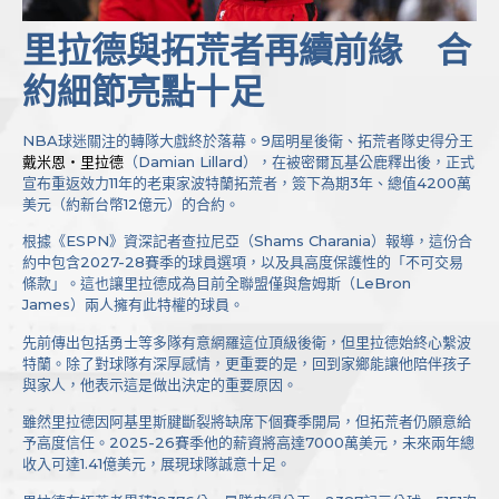
里拉德與拓荒者再續前緣 合
約細節亮點十足
NBA球迷關注的轉隊大戲終於落幕。9屆明星後衛、拓荒者隊史得分王
戴米恩・里拉德
（Damian Lillard），在被密爾瓦基公鹿釋出後，正式
宣布重返效力11年的老東家波特蘭拓荒者，簽下為期3年、總值4200萬
美元（約新台幣12億元）的合約。
根據《ESPN》資深記者查拉尼亞（Shams Charania）報導，這份合
約中包含2027-28賽季的球員選項，以及具高度保護性的「不可交易
條款」。這也讓里拉德成為目前全聯盟僅與詹姆斯（LeBron
James）兩人擁有此特權的球員。
先前傳出包括勇士等多隊有意網羅這位頂級後衛，但里拉德始終心繫波
特蘭。除了對球隊有深厚感情，更重要的是，回到家鄉能讓他陪伴孩子
與家人，他表示這是做出決定的重要原因。
雖然里拉德因阿基里斯腱斷裂將缺席下個賽季開局，但拓荒者仍願意給
予高度信任。2025-26賽季他的薪資將高達7000萬美元，未來兩年總
收入可達1.41億美元，展現球隊誠意十足。