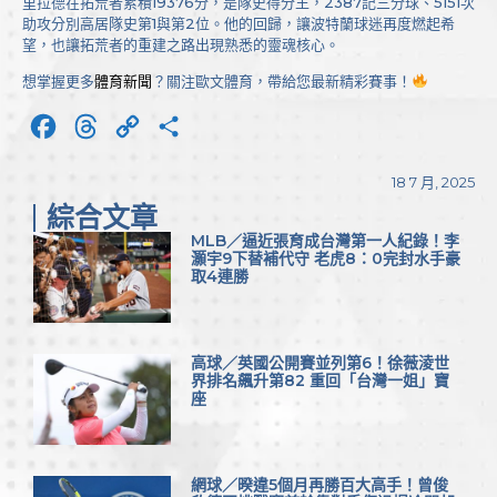
里拉德在拓荒者累積19376分，是隊史得分王，2387記三分球、5151次
助攻分別高居隊史第1與第2位。他的回歸，讓波特蘭球迷再度燃起希
望，也讓拓荒者的重建之路出現熟悉的靈魂核心。
想掌握更多
體育新聞
？關注歐文體育，帶給您最新精彩賽事！
Facebook
Threads
Copy
分
Link
享
18 7 月, 2025
綜合文章
MLB／逼近張育成台灣第一人紀錄！李
灝宇9下替補代守 老虎8：0完封水手豪
取4連勝
高球／英國公開賽並列第6！徐薇淩世
界排名飆升第82 重回「台灣一姐」寶
座
網球／暌違5個月再勝百大高手！曾俊