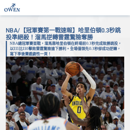
NBA/【冠軍賽第一戰速報】哈里伯頓0.3秒跳
投準絕殺！溜馬逆轉雷霆驚險奪勝
NBA總冠軍賽首戰，溜馬靠哈里伯頓在終場前0.3秒完成致勝跳投，
以111比110擊敗雷霆驚險搶下勝利。全場僅領先0.3秒卻成功逆轉，
寫下季後賽戲劇性一頁！