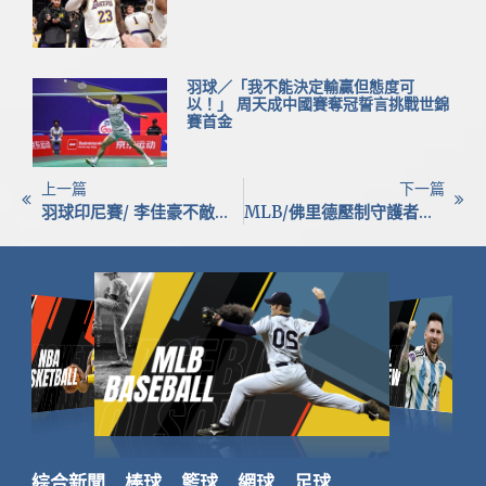
羽球／「我不能決定輸贏但態度可
以！」 周天成中國賽奪冠誓言挑戰世錦
賽首金
上一篇
下一篇
羽球印尼賽/ 李佳豪不敵新科世界球王 無緣男單8強
MLB/佛里德壓制守護者奪第8勝 賈吉締造洋基69年紀錄
綜合新聞
棒球
籃球
網球
足球