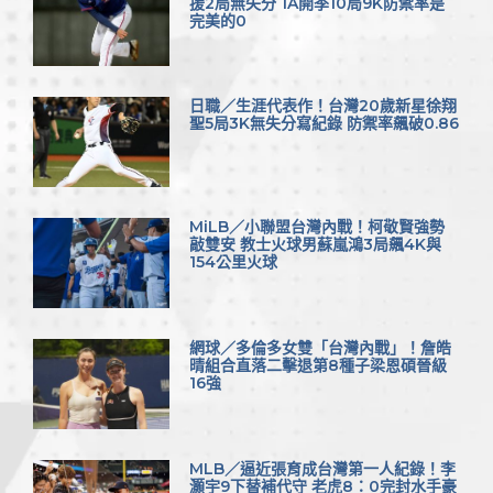
援2局無失分 1A開季10局9K防禦率是
完美的0
日職／生涯代表作！台灣20歲新星徐翔
聖5局3K無失分寫紀錄 防禦率飆破0.86
MiLB／小聯盟台灣內戰！柯敬賢強勢
敲雙安 教士火球男蘇嵐鴻3局飆4K與
154公里火球
網球／多倫多女雙「台灣內戰」！詹皓
晴組合直落二擊退第8種子梁恩碩晉級
16強
MLB／逼近張育成台灣第一人紀錄！李
灝宇9下替補代守 老虎8：0完封水手豪