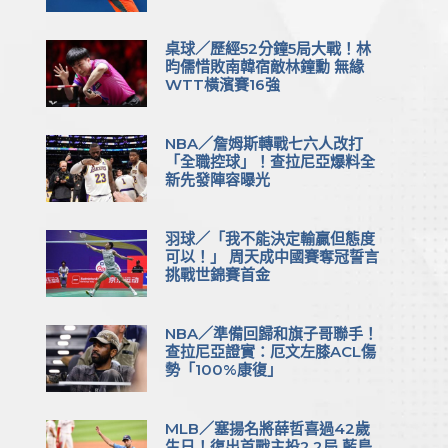
桌球／歷經52分鐘5局大戰！林
昀儒惜敗南韓宿敵林鐘勳 無緣
WTT橫濱賽16強
NBA／詹姆斯轉戰七六人改打
「全職控球」！查拉尼亞爆料全
新先發陣容曝光
羽球／「我不能決定輸贏但態度
可以！」 周天成中國賽奪冠誓言
挑戰世錦賽首金
NBA／準備回歸和旗子哥聯手！
查拉尼亞證實：厄文左膝ACL傷
勢「100%康復」
MLB／塞揚名將薛哲喜過42歲
生日！復出首戰主投2.2局 藍鳥