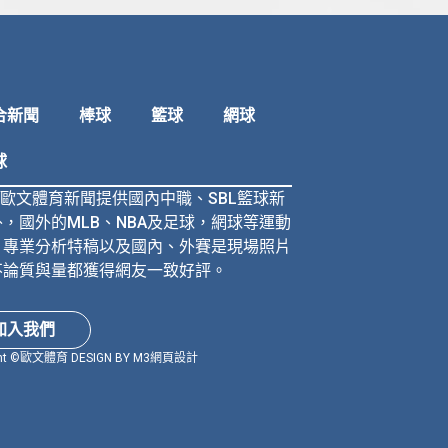
合新聞
棒球
籃球
網球
球
N歐文體育新聞提供國內中職、SBL籃球新
，國外的MLB、NBA及足球，網球等運動
、專業分析特稿以及國內、外賽是現場照片
不論質與量都獲得網友一致好評。
加入我們
ht ©
歐文體育
DESIGN BY M3網頁設計