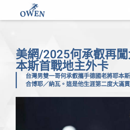
美網/2025何承叡
本斯首戰地主外卡
台灣男雙一哥何承叡攜手德國老將耶本斯
合博耶／納瓦。這是他生涯第二度大滿貫