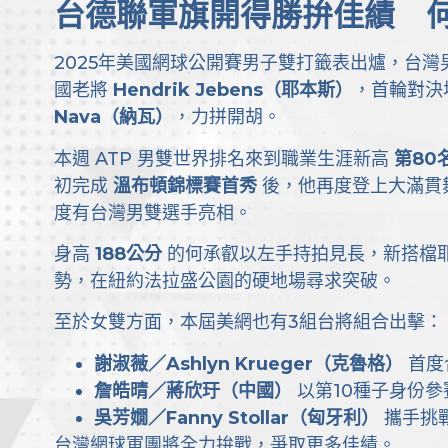
台德聯軍旗開得勝拚佳績 
2025年美國網球公開賽男子雙打籤表出爐，台
國老將
Hendrik Jebens（耶本斯）
，首輪對決
Nava（納瓦）
，力拼開胡。
本週 ATP 男雙世界排名來到職業生涯新高
第80
初完成
溫布頓錦標賽首秀
後，他再度登上大滿貫
度有台灣男雙選手亮相。
身高
188公分
的何承叡以左手持拍見長，新搭檔
勢，在紐約法拉盛公園的硬地場尋求突破。
至於女雙方面，本屆美網也有3組台將組合出擊：
謝淑薇／Ashlyn Krueger（克魯格）
首度
詹皓晴／蔣欣玗（中國）
以第10種子身份參
吳芳嫺／Fanny Stollar（匈牙利）
攜手挑
台灣網球軍團將全力拚戰，爭取更多佳績。