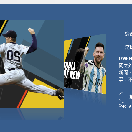
綜
足
OWE
聞之外
新聞
等，
Copyrig