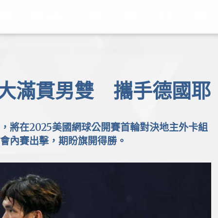
首頁
關於OWEN
籃球
棒球
足球
網球
再闖大滿貫男雙 攜手德國耶
，將在2025美國網球公開賽首輪對決地主外卡組
會內賽出擊，期盼旗開得勝。