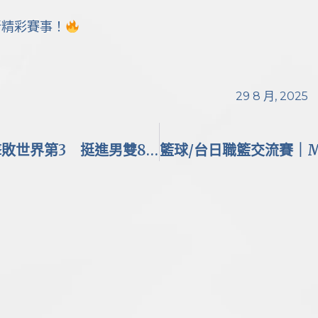
新精彩賽事！
29 8 月, 2025
羽球/世錦賽2025｜李哲輝／楊博軒爆冷擊敗世界第3 挺進男雙8強