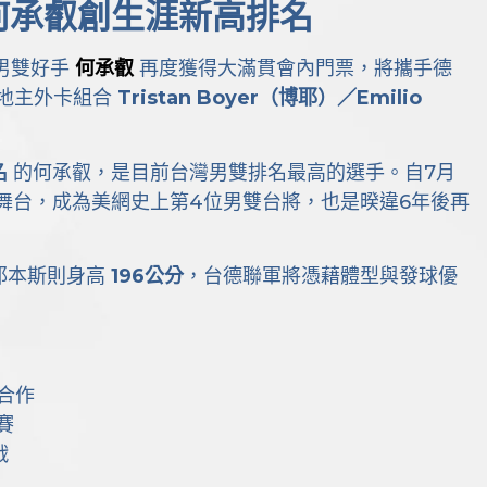
何承叡創生涯新高排名
灣男雙好手
何承叡
再度獲得大滿貫會內門票，將攜手德
地主外卡組合
Tristan Boyer（博耶）／Emilio
名
的何承叡，是目前台灣男雙排名最高的選手。自7月
舞台，成為美網史上第4位男雙台將，也是暌違6年後再
耶本斯則身高
196公分
，台德聯軍將憑藉體型與發球優
合作
賽
戰