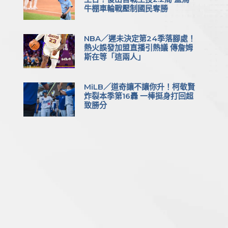
牛棚車輪戰壓制國民奪勝
NBA／遲未決定第24季落腳處！
熱火誤發加盟直播引熱議 傳詹姆
斯在等「這兩人」
MiLB／道奇讓不讓你升！柯敬賢
炸裂本季第16轟 一棒挺身打回超
致勝分