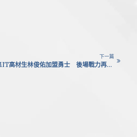
下一篇
籃球/台日職籃交流賽｜MIT高材生林俊佑加盟勇士 後場戰力再升級