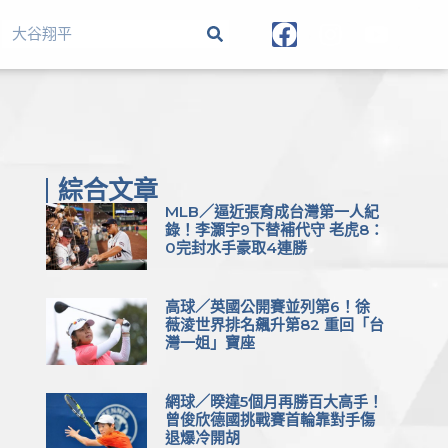
綜合文章
MLB／逼近張育成台灣第一人紀
錄！李灝宇9下替補代守 老虎8：
0完封水手豪取4連勝
高球／英國公開賽並列第6！徐
薇淩世界排名飆升第82 重回「台
灣一姐」寶座
網球／暌違5個月再勝百大高手！
曾俊欣德國挑戰賽首輪靠對手傷
退爆冷開胡