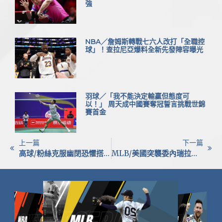
強
NBA／詹姆斯轉戰七六人改打「全職控
球」！查拉尼亞爆料全新先發陣容曝光
羽球／「我不能決定輸贏但態度可
以！」 周天成中國賽奪冠誓言挑戰世錦
賽首金
上一篇
下一篇
高球/粉絲克服幽閉恐懼搭機應援 吳佳晏旅日奪冠人氣爆棚深受感動
MLB/美國突襲委內瑞拉引發動盪 大聯盟各隊緊急聯繫球員確保安全