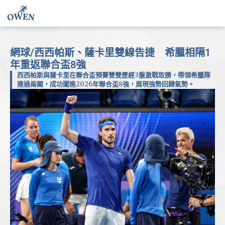
網球/西西帕斯、薩卡里雙線告捷 希臘相隔1
年重返聯合盃8強
西西帕斯與薩卡里在聯合盃預賽雙雙歷經3盤激戰取勝，帶領希臘隊
連過兩關，成功闖進2026年聯合盃8強，展現強勢回歸氣勢。