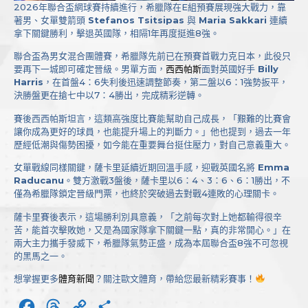
2026年聯合盃網球賽持續進行，希臘隊在E組預賽展現強大戰力，靠
著男、女單雙箭頭
Stefanos Tsitsipas
與
Maria Sakkari
連續
拿下關鍵勝利，擊退英國隊，相隔1年再度挺進8強。
聯合盃為男女混合團體賽，希臘隊先前已在預賽首戰力克日本，此役只
要再下一城即可確定晉級。男單方面，
西西帕斯
面對英國好手
Billy
Harris
，在首盤4：6失利後迅速調整節奏，第二盤以6：1強勢扳平，
決勝盤更在搶七中以7：4勝出，完成精彩逆轉。
賽後西西帕斯坦言，這類高強度比賽能幫助自己成長，「艱難的比賽會
讓你成為更好的球員，也能提升場上的判斷力。」他也提到，過去一年
歷經低潮與傷勢困擾，如今能在重要舞台挺住壓力，對自己意義重大。
女單戰線同樣關鍵，薩卡里延續近期回溫手感，迎戰英國名將
Emma
Raducanu
。雙方激戰3盤後，薩卡里以6：4、3：6、6：1勝出，不
僅為希臘隊鎖定晉級門票，也終於突破過去對戰4連敗的心理關卡。
薩卡里賽後表示，這場勝利別具意義，「之前每次對上她都輸得很辛
苦，能首次擊敗她，又是為國家隊拿下關鍵一點，真的非常開心。」在
兩大主力攜手發威下，希臘隊氣勢正盛，成為本屆聯合盃8強不可忽視
的黑馬之一。
想掌握更多
體育新聞
？關注歐文體育，帶給您最新精彩賽事！
Facebook
Threads
Copy
分