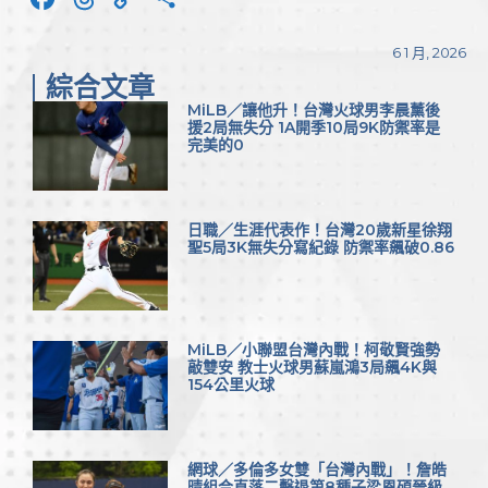
Link
享
6 1 月, 2026
綜合文章
MiLB／讓他升！台灣火球男李晨薰後
援2局無失分 1A開季10局9K防禦率是
完美的0
日職／生涯代表作！台灣20歲新星徐翔
聖5局3K無失分寫紀錄 防禦率飆破0.86
MiLB／小聯盟台灣內戰！柯敬賢強勢
敲雙安 教士火球男蘇嵐鴻3局飆4K與
154公里火球
網球／多倫多女雙「台灣內戰」！詹皓
晴組合直落二擊退第8種子梁恩碩晉級