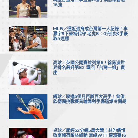
16強
MLB／逼近張育成台灣第一人紀錄！李
灝宇9下替補代守 老虎8：0完封水手豪
取4連勝
高球／英國公開賽並列第6！徐薇淩世
界排名飆升第82 重回「台灣一姐」寶
座
網球／暌違5個月再勝百大高手！曾俊
欣德國挑戰賽首輪靠對手傷退爆冷開胡
桌球／歷經52分鐘5局大戰！林昀儒惜
敗南韓宿敵林鐘勳 無緣WTT橫濱賽16