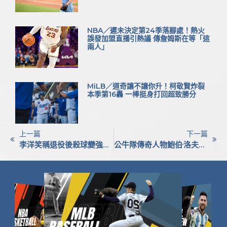
NBA／遲未決定第24季落腳處！熱火
誤發加盟直播引熱議 傳詹姆斯在等「這
兩人」
MiLB／道奇讓不讓你升！柯敬賢炸裂
本季第16轟 一棒挺身打回超致勝分
上一篇
下一篇
李洋笑稱退役後殺球變強，蔡司微創雷射助他重拾精準視力
公牛隊傳奇人物鮑伯·洛夫因癌症去世，享年81歲