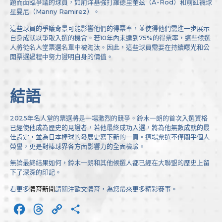
題而面臨爭議的球員，如前洋基強打羅德里奎茲（A-Rod）和前紅襪球
星曼尼（Manny Ramirez）。
這些球員的爭議背景可能影響他們的得票率，並使得他們需進一步展示
自身成就以爭取入選的機會。若10年內未達到75%的得票率，這些候選
人將從名人堂票選名單中被淘汰。因此，這些球員需要在持續曝光和公
開票選過程中努力證明自身的價值。
結語
2025年名人堂的票選將是一場激烈的競爭。鈴木一朗的首次入選資格
已經使他成為歷史的見證者，若他最終成功入選，將為他無數成就的最
佳肯定，並為日本棒球的發展史寫下新的一頁。這場票選不僅關乎個人
榮譽，更是對棒球界各方面影響力的全面檢驗。
無論最終結果如何，鈴木一朗和其他候選人都已經在大聯盟的歷史上留
下了深深的印記。
看更多
體育新聞
請關注歐文體育，為您帶來更多精彩賽事。
Facebook
Threads
Copy
分