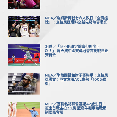
NBA／詹姆斯轉戰七六人改打「全職控
球」！查拉尼亞爆料全新先發陣容曝光
羽球／「我不能決定輸贏但態度可
以！」 周天成中國賽奪冠誓言挑戰世錦
賽首金
NBA／準備回歸和旗子哥聯手！查拉尼
亞證實：厄文左膝ACL傷勢「100%康
復」
MLB／塞揚名將薛哲喜過42歲生日！
復出首戰主投2.2局 藍鳥牛棚車輪戰壓
制國民奪勝