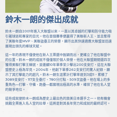
鈴木一朗的傑出成就
鈴木一朗自2001年進入大聯盟以來，一直以其卓越的打擊和防守能力吸
引著球迷和專家的目光。他在首個賽季便贏得了美聯新人王、並且奪得
了美聯年度MVP、美聯盜壘王的榮譽，顯示出其快速適應大聯盟並迅速
展現出領先的棒球天賦。
這一年的表現不僅使他在新人王票選中脫穎而出，更確立了他在聯盟中
的位置。鈴木一朗的成就不僅僅限於個人榮譽。他在大聯盟期間還四次
獲得美聯打擊王稱號，並連續10年單季至少擊出200支安打，這在大聯
盟歷史上極為罕見。2004年，他創下單季262支安打的驚人紀錄，顯
示了其打擊能力的超凡。鈴木一朗生涯累計打擊率達到3成11，累積了
3089支安打、117支全壘打、780分打點、509次盜壘。他在場上的多
重角色—打擊、守備、跑壘—都展現出極高的水準，確保了他在名人堂
的競爭地位。
這些成就使鈴木一朗成為歷史上最出色的旅美日本選手之一。他有機會
挑戰全票進入名人堂的壯舉，這將是對其長年努力和成就的最終認可。