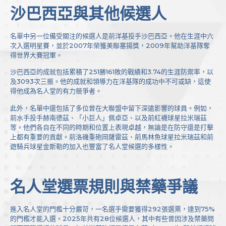
沙巴西亞與其他候選人
名單中另一位備受關注的候選人是前洋基投手沙巴西亞。他在生涯中六
次入選明星賽，並於2007年榮獲美聯塞揚獎，2009年幫助洋基隊奪
得世界大賽冠軍。
沙巴西亞的成就包括累積了251勝161敗的戰績和3.74的生涯防禦率，以
及3093次三振。他的成就和領導力在洋基隊的成功中不可或缺，這使
得他成為名人堂的有力競爭者。
此外，名單中還包括了多位曾在大聯盟中留下深遠影響的球員。例如，
前水手投手赫南德茲、「小巨人」佩卓亞、以及前紅襪球星拉米瑞茲
等。他們各自在不同的時期和位置上表現卓越，無論是在防守還是打擊
上都有重要的貢獻。前洛磯重砲岡薩雷茲、前馬林魚球星拉米瑞茲和前
遊騎兵球星金斯勒的加入也豐富了名人堂候選的多樣性。
名人堂選票規則與禁藥爭議
進入名人堂的門檻十分嚴苛，一名選手需要獲得292張選票，達到75%
的門檻才能入選。2025年共有28位候選人，其中有些曾因涉及禁藥問