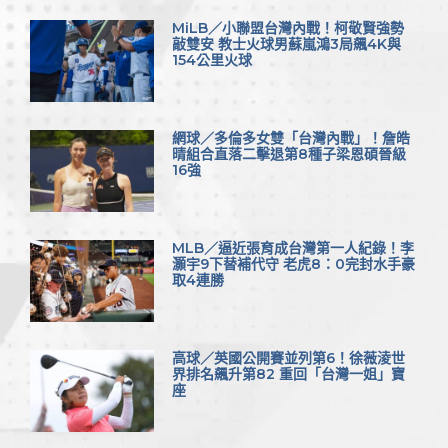
MiLB／小聯盟台灣內戰！柯敬賢強勢
敲雙安 教士火球男蘇嵐鴻3局飆4K與
154公里火球
網球／多倫多女雙「台灣內戰」！詹皓
晴組合直落二擊退第8種子梁恩碩晉級
16強
MLB／逼近張育成台灣第一人紀錄！李
灝宇9下替補代守 老虎8：0完封水手豪
取4連勝
高球／英國公開賽並列第6！徐薇淩世
界排名飆升第82 重回「台灣一姐」寶
座