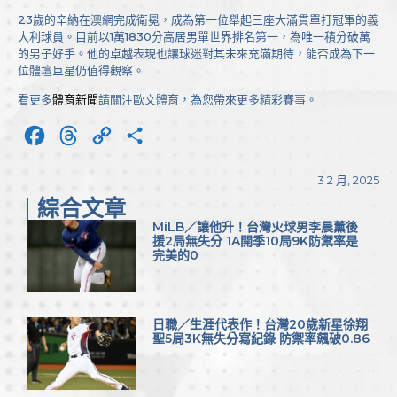
23歲的辛納在澳網完成衛冕，成為第一位舉起三座大滿貫單打冠軍的義
大利球員。目前以1萬1830分高居男單世界排名第一，為唯一積分破萬
的男子好手。他的卓越表現也讓球迷對其未來充滿期待，能否成為下一
位體壇巨星仍值得觀察。
看更多
體育新聞
請關注歐文體育，為您帶來更多精彩賽事。
Facebook
Threads
Copy
分
Link
享
3 2 月, 2025
綜合文章
MiLB／讓他升！台灣火球男李晨薰後
援2局無失分 1A開季10局9K防禦率是
完美的0
日職／生涯代表作！台灣20歲新星徐翔
聖5局3K無失分寫紀錄 防禦率飆破0.86