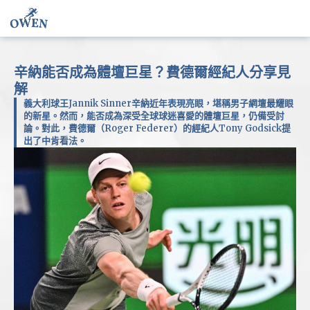
辛納能否成為體壇巨星？費德爾經紀人分享見
解
義大利球王Jannik Sinner辛納近年表現亮眼，堪稱男子網壇最耀眼
的新星。然而，能否成為深受全球球迷喜愛的體壇巨星，仍備受討
論。對此，費德爾（Roger Federer）的經紀人Tony Godsick提
出了中肯看法。