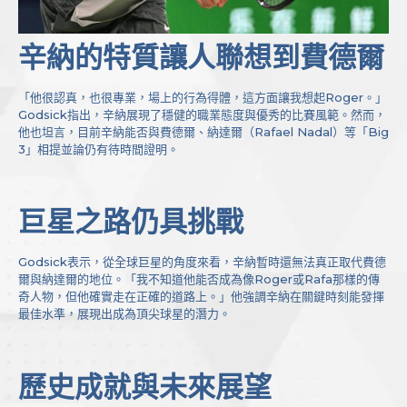
辛納的特質讓人聯想到費德爾
「他很認真，也很專業，場上的行為得體，這方面讓我想起Roger。」
Godsick指出，辛納展現了穩健的職業態度與優秀的比賽風範。然而，
他也坦言，目前辛納能否與費德爾、納達爾（Rafael Nadal）等「Big
3」相提並論仍有待時間證明。
巨星之路仍具挑戰
Godsick表示，從全球巨星的角度來看，辛納暫時還無法真正取代費德
爾與納達爾的地位。「我不知道他能否成為像Roger或Rafa那樣的傳
奇人物，但他確實走在正確的道路上。」他強調辛納在關鍵時刻能發揮
最佳水準，展現出成為頂尖球星的潛力。
歷史成就與未來展望