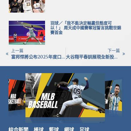
羽球／「我不能決定輸贏但態度可
以！」 周天成中國賽奪冠誓言挑戰世錦
賽首金
上一篇
下一篇
富邦悍將公布2025年度口號：全力以赴，為夢想而戰
大谷翔平春訓展現全新投球姿勢 50公尺遠距練投引關注
綜合新聞
棒球
籃球
網球
足球