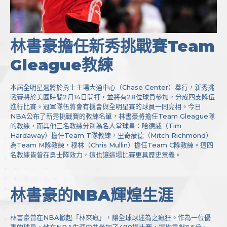
林書豪擔任新秀挑戰賽Team
Gleague教練
本屆全明星週將於勇士主場大通中心（Chase Center）舉行，新秀挑
戰賽將於美國時間2月14日開打，並將有28位球員參加，分成四支隊伍
進行比賽。冠軍隊伍將會有機會與全明星賽的球員一同亮相。今日
NBA公布了新秀挑戰賽的教練名單，林書豪將擔任Team Gleague隊
的教練，而其他三名教練分別為名人堂球星：哈德威（Tim
Hardaway）擔任Team T隊教練，里奇蒙德（Mitch Richmond）
為Team M隊教練，穆林（Chris Mullin）擔任Team C隊教練。這四
名教練皆曾在勇士隊效力，這也讓這場比賽更具歷史意義。
林書豪的NBA輝煌生涯
林書豪曾在NBA掀起「林來瘋」，讓全球球迷為之瘋狂。作為一位優