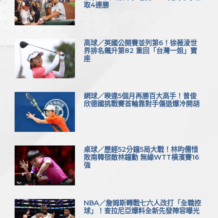
取4連勝
高球／英國公開賽並列第6！徐薇淩世
界排名飆升第82 重回「台灣一姐」寶
座
網球／暌違5個月再勝百大高手！曾俊
欣德國挑戰賽首輪靠對手傷退爆冷開胡
桌球／歷經52分鐘5局大戰！林昀儒惜
敗南韓宿敵林鐘勳 無緣WTT橫濱賽16
強
NBA／詹姆斯轉戰七六人改打「全職控
球」！查拉尼亞爆料全新先發陣容曝光