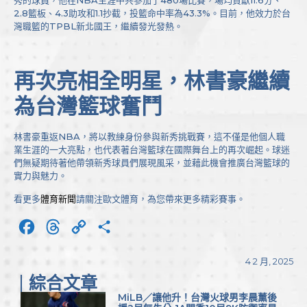
秀的球員，他在NBA生涯中共參加了480場比賽，場均貢獻11.6分、
2.8籃板、4.3助攻和1.1抄截，投籃命中率為43.3%。目前，他效力於台
灣職籃的TPBL新北國王，繼續發光發熱。
再次亮相全明星，林書豪繼續
為台灣籃球奮鬥
林書豪重返NBA，將以教練身份參與新秀挑戰賽，這不僅是他個人職
業生涯的一大亮點，也代表著台灣籃球在國際舞台上的再次崛起。球迷
們無疑期待著他帶領新秀球員們展現風采，並藉此機會推廣台灣籃球的
實力與魅力。
看更多
體育新聞
請關注歐文體育，為您帶來更多精彩賽事。
Facebook
Threads
Copy
分
Link
享
4 2 月, 2025
綜合文章
MiLB／讓他升！台灣火球男李晨薰後