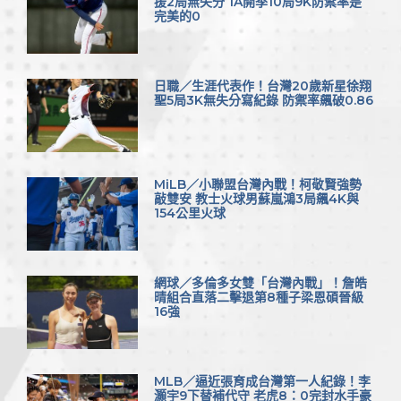
援2局無失分 1A開季10局9K防禦率是
完美的0
日職／生涯代表作！台灣20歲新星徐翔
聖5局3K無失分寫紀錄 防禦率飆破0.86
MiLB／小聯盟台灣內戰！柯敬賢強勢
敲雙安 教士火球男蘇嵐鴻3局飆4K與
154公里火球
網球／多倫多女雙「台灣內戰」！詹皓
晴組合直落二擊退第8種子梁恩碩晉級
16強
MLB／逼近張育成台灣第一人紀錄！李
灝宇9下替補代守 老虎8：0完封水手豪