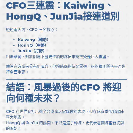
CFO三連震：Kaiwing、
HongQ、JunJia接連道別
短短兩天內，CFO 三名核心：
Kaiwing（輔助）
HongQ（中路）
JunJia（打野）
相繼離開，對於剛寫下歷史佳績的隊伍來說無疑是巨大震盪。
儘管官方尚未公布新陣容，但粉絲既期待又緊張，紛紛猜測隊伍是否進
行全面重建。
結語：風暴過後的CFO 將迎
向何種未來？
CFO 在世界賽打出讓全台港澳玩家驕傲的表現，但在休賽季卻掀起陣
容大地震。
HongQ 與 JunJia 的離開，不只是選手轉隊，更代表著團隊重新洗牌
的開始。