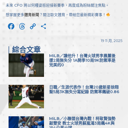
未來 CFO 將以何種姿態迎接新賽季，再度成為粉絲關注焦點。
想掌握更多
體育新聞
？關注歐文體育，帶給您最新精彩賽事！
Facebook
Threads
Copy
分
Link
享
19 11 月, 2025
綜合文章
MiLB／讓他升！台灣火球男李晨薰後
援2局無失分 1A開季10局9K防禦率是
完美的0
日職／生涯代表作！台灣20歲新星徐翔
聖5局3K無失分寫紀錄 防禦率飆破0.86
MiLB／小聯盟台灣內戰！柯敬賢強勢
敲雙安 教士火球男蘇嵐鴻3局飆4K與
154公里火球