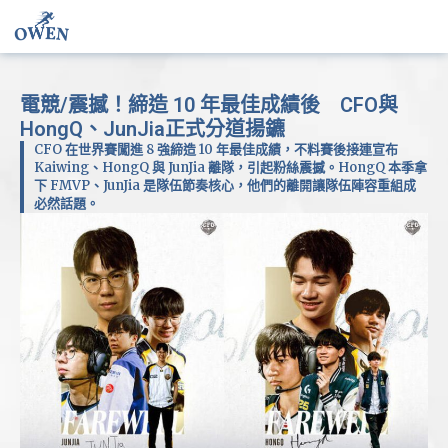
電競/震撼！締造 10 年最佳成績後 CFO與
HongQ、JunJia正式分道揚鑣
CFO 在世界賽闖進 8 強締造 10 年最佳成績，不料賽後接連宣布
Kaiwing、HongQ 與 JunJia 離隊，引起粉絲震撼。HongQ 本季拿
下 FMVP、JunJia 是隊伍節奏核心，他們的離開讓隊伍陣容重組成
必然話題。