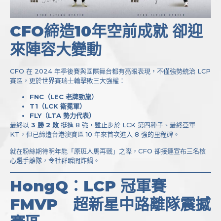
CFO締造10年空前成就 卻迎
來陣容大變動
CFO 在 2024 年季後賽與國際舞台都有亮眼表現，不僅強勢統治 LCP
賽區，更於世界賽瑞士輪擊敗三大強權：
FNC（LEC 老牌勁旅）
T1（LCK 衛冕軍）
FLY（LTA 勢力代表）
最終以
3 勝 2 敗
挺進 8 強，雖止步於 LCK 第四種子、最終亞軍
KT，但已締造台港澳賽區 10 年來首次進入 8 強的里程碑。
就在粉絲期待明年能「原班人馬再戰」之際，CFO 卻接連宣布三名核
心選手離隊，令社群瞬間炸鍋。
HongQ：LCP 冠軍賽
FMVP 超新星中路離隊震撼