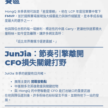
賽區
HongQ 本季表現可說是「星度爆棚」。他在 LCP 年度冠軍賽中奪下
FMVP
，並於國際賽場展現強大線霸能力與操作細膩度，是本季成長幅
度最大的選手之一。
他與隊伍合照的每一場勝利、標誌性的中路 Carry，更讓他快速累積大
量粉絲。如今宣告離隊，讓許多網友直呼：
「這比世界賽爆冷還更震撼。」
JunJia：節奏引擎離開
CFO損失關鍵打野
JunJia 本季的蜕變有目共睹。
團隊主要的
開戰發動點
中後期多次英雄救援與關鍵控物
與 HongQ 的中野聯動是 CFO 能打出破口的重要武器
在他與隊伍道別後，許多粉絲也紛紛留言不捨，並期待他下一站的發
展。