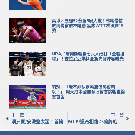
桌球／歷經52分鐘5局大戰！林昀儒惜
敗南韓宿敵林鐘勳 無緣WTT橫濱賽16
強
NBA／詹姆斯轉戰七六人改打「全職控
球」！查拉尼亞爆料全新先發陣容曝光
羽球／「我不能決定輸贏但態度可
以！」 周天成中國賽奪冠誓言挑戰世錦
賽首金
上一篇
下一篇
澳洲賽/安洗瑩太猛！首輪只讓對手拿12分 力拚單季10冠紀錄強勢開局
MLB/道奇相信22億終結者史考特！總管：他明年一定會強勢回歸 補強後援未必是首要目標