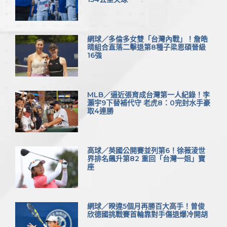
網球／多倫多女雙「台灣內戰」！詹皓
晴組合直落二擊退第8種子梁恩碩晉級
16強
MLB／逼近張育成台灣第一人紀錄！李
灝宇9下替補代守 老虎8：0完封水手豪
取4連勝
高球／英國公開賽並列第6！徐薇淩世
界排名飆升第82 重回「台灣一姐」寶
座
網球／暌違5個月再勝百大高手！曾俊
欣德國挑戰賽首輪靠對手傷退爆冷開胡