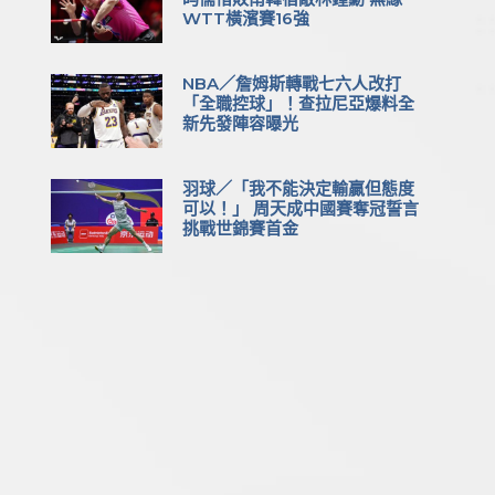
WTT橫濱賽16強
NBA／詹姆斯轉戰七六人改打
「全職控球」！查拉尼亞爆料全
新先發陣容曝光
羽球／「我不能決定輸贏但態度
可以！」 周天成中國賽奪冠誓言
挑戰世錦賽首金