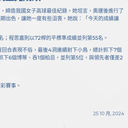
8，締造我國女子高球最佳紀錄。她坦言，奧運後進行了
預期出色，讓她一度有些沮喪。她說：「今天的成績讓
名；程思嘉則以72桿的平標準成績並列第55名。
首回合表現不俗，最後4洞連續射下小鳥，總計抓下7個
抓下6個博蒂、吞1個柏忌，並列第5位，與領先者僅差2
精彩賽事。
25 10 月, 2024