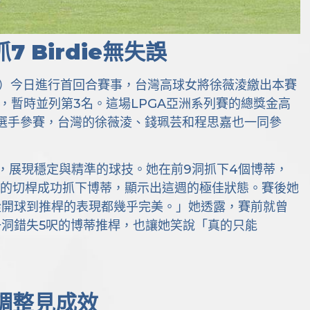
 Birdie無失誤
ship）今日進行首回合賽事，台灣高球女將徐薇淩繳出本賽
，暫時並列第3名。這場LPGA亞洲系列賽的總獎金高
尖選手參賽，台灣的徐薇淩、錢珮芸和程思嘉也一同參
，展現穩定與精準的球技。她在前9洞抓下4個博蒂，
口的切桿成功抓下博蒂，顯示出這週的極佳狀態。賽後她
從開球到推桿的表現都幾乎完美。」她透露，賽前就曾
一洞錯失5呎的博蒂推桿，也讓她笑說「真的只能
調整見成效