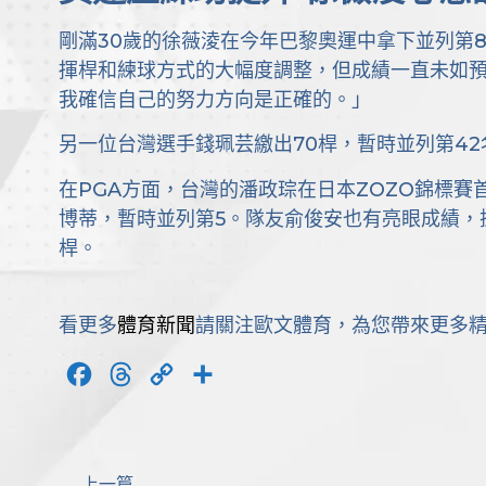
剛滿30歲的徐薇淩在今年巴黎奧運中拿下並列第
揮桿和練球方式的大幅度調整，但成績一直未如
我確信自己的努力方向是正確的。」
另一位台灣選手錢珮芸繳出70桿，暫時並列第42
在PGA方面，台灣的潘政琮在日本ZOZO錦標賽
博蒂，暫時並列第5。隊友俞俊安也有亮眼成績，
桿。
看更多
體育新聞
請關注歐文體育，為您帶來更多
Facebook
Threads
Copy
分
Link
享
上一篇