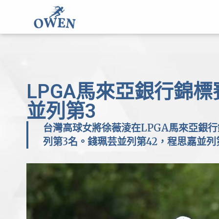
LPGA馬來亞銀行錦
並列第3
台灣高球女將徐薇淩在LPGA馬來亞銀行
列第3名。錢珮芸並列第42，程思嘉並列