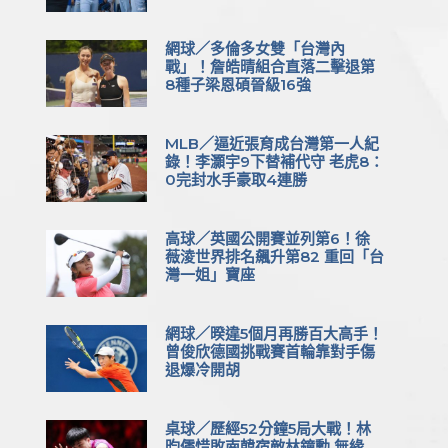
網球／多倫多女雙「台灣內
戰」！詹皓晴組合直落二擊退第
8種子梁恩碩晉級16強
MLB／逼近張育成台灣第一人紀
錄！李灝宇9下替補代守 老虎8：
0完封水手豪取4連勝
高球／英國公開賽並列第6！徐
薇淩世界排名飆升第82 重回「台
灣一姐」寶座
網球／暌違5個月再勝百大高手！
曾俊欣德國挑戰賽首輪靠對手傷
退爆冷開胡
桌球／歷經52分鐘5局大戰！林
昀儒惜敗南韓宿敵林鐘勳 無緣