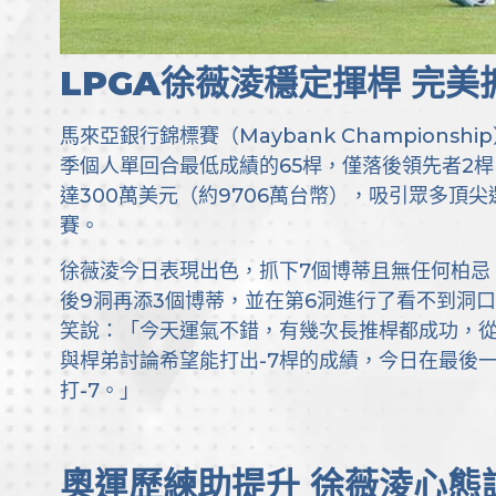
LPGA徐薇淩穩定揮桿 完美抓7
馬來亞銀行錦標賽（Maybank Champion
季個人單回合最低成績的65桿，僅落後領先者2桿
達300萬美元（約9706萬台幣），吸引眾多頂
賽。
徐薇淩今日表現出色，抓下7個博蒂且無任何柏忌
後9洞再添3個博蒂，並在第6洞進行了看不到洞
笑說：「今天運氣不錯，有幾次長推桿都成功，
與桿弟討論希望能打出-7桿的成績，今日在最後
打-7。」
奧運歷練助提升 徐薇淩心態