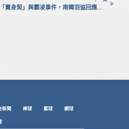
南韓羽球天后安洗瑩控訴「賣身契」與霸凌事件，南韓羽協回應遭質疑
合新聞
棒球
籃球
網球
球