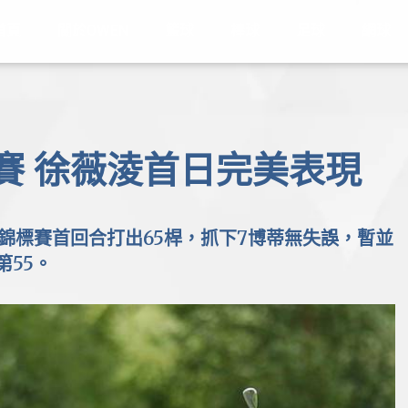
首頁
關於OWEN
籃球
棒球
足球
網球
標賽 徐薇淩首日完美表現
錦標賽首回合打出65桿，抓下7博蒂無失誤，暫並
第55。