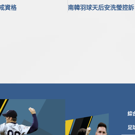
戒資格
綜
足