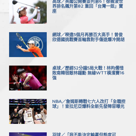
高球／英國公開賽並列第6！徐薇淩世
界排名飆升第82 重回「台灣一姐」寶
座
網球／暌違5個月再勝百大高手！曾俊
欣德國挑戰賽首輪靠對手傷退爆冷開胡
桌球／歷經52分鐘5局大戰！林昀儒惜
敗南韓宿敵林鐘勳 無緣WTT橫濱賽16
強
NBA／詹姆斯轉戰七六人改打「全職控
球」！查拉尼亞爆料全新先發陣容曝光
羽球／「我不能決定輸贏但態度可