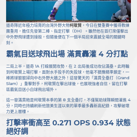
道奇隊近年極力培育的台灣外野大物
柯敬賢
，今日在雙重賽中獲得教練
團重用，擔任先發第二棒、指定打擊（DH）。雖然他在首打席僅擊出
中外野飛球遭到接殺，但隨後便在下一個半局迎來震撼全場的關鍵時
刻。
霸氣目送球飛出場 滿貫轟灌 4 分打點
二局上半，道奇 1A 打線展開攻勢，在 2 出局後成功攻佔滿壘。此時輪
到柯敬賢上場打擊，面對水手投手的失投球，他毫不猶豫精準鎖定，一
棒將球狠狠掃向中右外野大牆之外！這發驚天的「滿貫全壘打（Grand
Slam）」重擊對手，柯敬賢在擊出球後，也展現強者自信，留在打擊
區霸氣目送小白球飛出場外。
這一發滿貫砲是柯敬賢本季的第 8 支全壘打，不僅幫助球隊瞬間灌進 4
分，同時也持續刷新他旅美生涯以來的單季最多轟新高紀錄，攻擊破壞
力更上層樓。
打擊率衝高至 0.271 OPS 0.934 狀態
絕好調