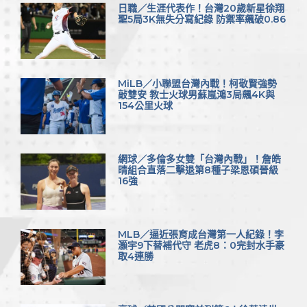
日職／生涯代表作！台灣20歲新星徐翔
聖5局3K無失分寫紀錄 防禦率飆破0.86
MiLB／小聯盟台灣內戰！柯敬賢強勢
敲雙安 教士火球男蘇嵐鴻3局飆4K與
154公里火球
網球／多倫多女雙「台灣內戰」！詹皓
晴組合直落二擊退第8種子梁恩碩晉級
16強
MLB／逼近張育成台灣第一人紀錄！李
灝宇9下替補代守 老虎8：0完封水手豪
取4連勝