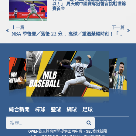
以！」 周天成中國賽奪冠誓言挑戰世錦
賽首金
上一篇
下一篇
NBA 季後賽／落後 22 分神級大反攻！布朗森狂飆 38 分率尼克延長賽擊潰騎士 寫 56 年來隊史最大逆轉神蹟
高球／重溫榮耀時刻！「微笑球后」曾雅妮再戰揚昇球場 認意義非凡：盼開開心心迎戰大聯大公開賽
綜合新聞
棒球
籃球
網球
足球
OWEN歐文體育新聞提供國內中職、SBL籃球新聞