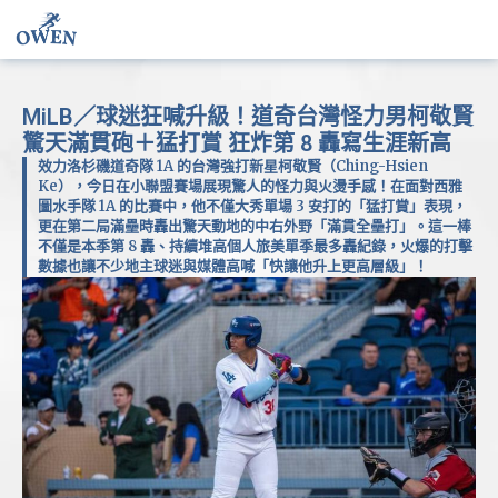
MiLB／球迷狂喊升級！道奇台灣怪力男柯敬賢
驚天滿貫砲＋猛打賞 狂炸第 8 轟寫生涯新高
效力洛杉磯道奇隊 1A 的台灣強打新星柯敬賢（Ching-Hsien
Ke），今日在小聯盟賽場展現驚人的怪力與火燙手感！在面對西雅
圖水手隊 1A 的比賽中，他不僅大秀單場 3 安打的「猛打賞」表現，
更在第二局滿壘時轟出驚天動地的中右外野「滿貫全壘打」。這一棒
不僅是本季第 8 轟、持續堆高個人旅美單季最多轟紀錄，火爆的打擊
數據也讓不少地主球迷與媒體高喊「快讓他升上更高層級」！