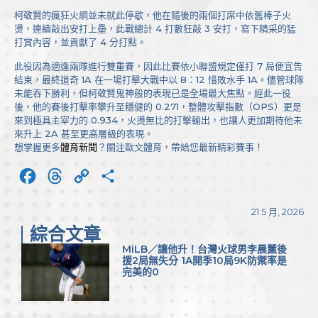
柯敬賢的瘋狂火網並未就此停歇，他在隨後的兩個打席中依舊棒子火
燙，連續敲出安打上壘，此戰總計 4 打數狂敲 3 安打，寫下精采的猛
打賞內容，並貢獻了 4 分打點。
此役因為適逢兩隊進行雙重賽，因此比賽依小聯盟規定僅打 7 局便宣告
結束，最終道奇 1A 在一場打擊大戰中以 8：12 惜敗水手 1A。儘管球隊
未能吞下勝利，但柯敬賢鬼神般的表現已是全場最大焦點。經此一役
後，他的賽後打擊率攀升至穩健的 0.271，整體攻擊指數（OPS）更是
來到極具主宰力的 0.934，火燙無比的打擊輸出，也讓人更加期待他未
來升上 2A 甚至更高層級的表現。
想掌握更多
體育新聞
？關注歐文體育，帶給您最新精彩賽事！
Facebook
Threads
Copy
分
Link
享
21 5 月, 2026
綜合文章
MiLB／讓他升！台灣火球男李晨薰後
援2局無失分 1A開季10局9K防禦率是
完美的0