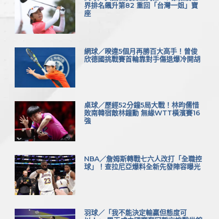
界排名飆升第82 重回「台灣一姐」寶
座
網球／暌違5個月再勝百大高手！曾俊
欣德國挑戰賽首輪靠對手傷退爆冷開胡
桌球／歷經52分鐘5局大戰！林昀儒惜
敗南韓宿敵林鐘勳 無緣WTT橫濱賽16
強
NBA／詹姆斯轉戰七六人改打「全職控
球」！查拉尼亞爆料全新先發陣容曝光
羽球／「我不能決定輸贏但態度可