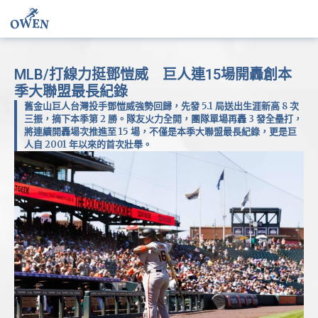
MLB/打線力挺鄧愷威 巨人連15場開轟創本
季大聯盟最長紀錄
舊金山巨人台灣投手鄧愷威強勢回歸，先發 5.1 局送出生涯新高 8 次
三振，摘下本季第 2 勝。隊友火力全開，團隊單場再轟 3 發全壘打，
將連續開轟場次推進至 15 場，不僅是本季大聯盟最長紀錄，更是巨
人自 2001 年以來的首次壯舉。