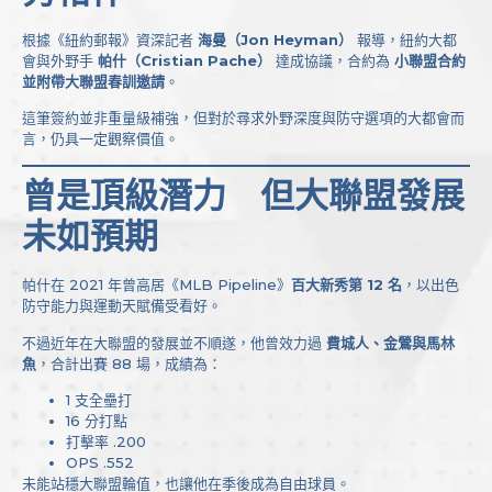
根據《紐約郵報》資深記者
海曼（Jon Heyman）
報導，紐約大都
會與外野手
帕什（Cristian Pache）
達成協議，合約為
小聯盟合約
並附帶大聯盟春訓邀請
。
這筆簽約並非重量級補強，但對於尋求外野深度與防守選項的大都會而
言，仍具一定觀察價值。
曾是頂級潛力 但大聯盟發展
未如預期
帕什在 2021 年曾高居《MLB Pipeline》
百大新秀第 12 名
，以出色
防守能力與運動天賦備受看好。
不過近年在大聯盟的發展並不順遂，他曾效力過
費城人、金鶯與馬林
魚
，合計出賽 88 場，成績為：
1 支全壘打
16 分打點
打擊率 .200
OPS .552
未能站穩大聯盟輪值，也讓他在季後成為自由球員。