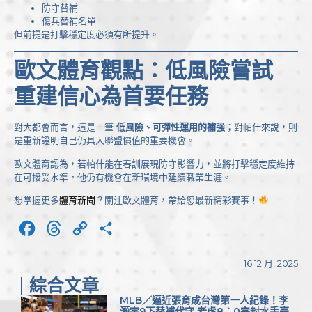
防守替補
傷兵替補名單
但前提是打擊穩定度必須有所提升。
歐文體育觀點：低風險嘗試
重建信心為首要任務
對大都會而言，這是一筆
低風險、可彈性運用的補強
；對帕什來說，則
是重新證明自己仍具大聯盟價值的重要機會。
歐文體育認為，若帕什能在春訓展現防守影響力，並將打擊穩定度維持
在可接受水準，他仍有機會在新環境中延續職業生涯。
想掌握更多
體育新聞
？關注歐文體育，帶給您最新精彩賽事！
Facebook
Threads
Copy
分
Link
享
16 12 月, 2025
綜合文章
MLB／逼近張育成台灣第一人紀錄！李
灝宇9下替補代守 老虎8：0完封水手豪