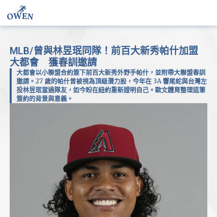
MLB/曾與林昱珉同隊！前百大新秀帕什加盟
大都會 獲春訓邀請
大都會以小聯盟合約簽下前百大新秀外野手帕什，並附帶大聯盟春訓
邀請。27 歲的帕什曾被視為頂級潛力股，今年在 3A 響尾蛇與台灣左
投林昱珉當過隊友，如今盼在紐約重新證明自己。歐文體育整理這筆
簽約的背景與意義。