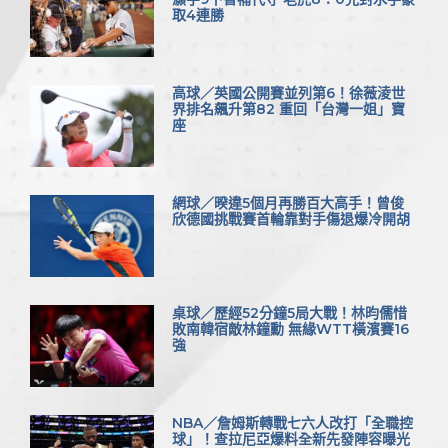
取4連勝
高球／英國公開賽並列第6！徐薇淩世
界排名飆升第82 重回「台灣一姐」寶
座
網球／暌違5個月再勝百大高手！曾俊
欣德國挑戰賽首輪靠對手傷退爆冷開胡
桌球／歷經52分鐘5局大戰！林昀儒惜
敗南韓宿敵林鐘勳 無緣WTT橫濱賽16
強
NBA／詹姆斯轉戰七六人改打「全職控
球」！查拉尼亞爆料全新先發陣容曝光