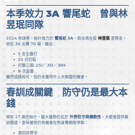
本季效力 3A 響尾蛇 曾與林
昱珉同隊
2024 年球季，帕什效力於
響尾蛇 3A
，與台灣左投
林昱珉
是隊友。
他在 3A 出賽 70 場，繳出：
5 支全壘打
25 分打點
打擊三圍 .251／.351／.389
8 次盜壘
雖然成績尚可，但仍未獲得升上大聯盟的機會。
春訓成關鍵 防守仍是最大本
錢
現年 27 歲的帕什，最大優勢仍在於
外野防守與機動性
。大都會提供春
訓邀請，意味著他仍有機會在熱身賽期間爭取：
第四外野手