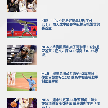
羽球／「我不能決定輸贏但態度可
以！」 周天成中國賽奪冠誓言挑戰世錦
賽首金
NBA／準備回歸和旗子哥聯手！查拉尼
亞證實：厄文左膝ACL傷勢「100%康
復」
MLB／塞揚名將薛哲喜過42歲生日！
復出首戰主投2.2局 藍鳥牛棚車輪戰壓
制國民奪勝
NBA／遲未決定第24季落腳處！熱火
誤發加盟直播引熱議 傳詹姆斯在等「這
兩人」