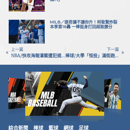
MiLB／道奇讓不讓你升！柯敬賢炸裂
本季第16轟 一棒挺身打回超致勝分
上一篇
下一篇
NBA/快攻海報灌籃遭犯規毀掉 熱火約維奇重摔退場虛驚一場
棒球/大學「怪投」滿街跑卻難上職棒 林晨樺揭露殘酷現實
綜合新聞
棒球
籃球
網球
足球