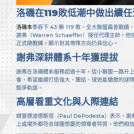
洛磯在119敗低潮中做出續任
洛磯本
季吞下 43 勝 119 敗、全大聯盟最差戰績
謝弗（Warren Schaeffer）接任代理主帥。
正式總教練，顯示對其帶隊方向仍具信心。
謝弗深耕體系十年獲提拔
謝弗在洛磯體系服務超過十年，從小聯盟一路升
會，希望繼續打造強大、團結、球迷能驕傲的球
競爭軌道。
高層看重文化與人際連結
總管德波德斯塔（Paul DePodesta）表
上或場外都符合球團想要的領導者特質。他們相