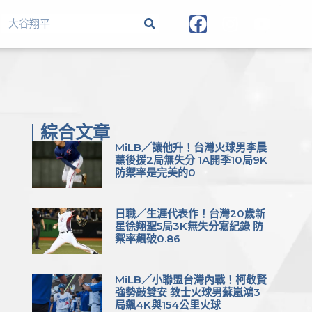
綜合文章
MiLB／讓他升！台灣火球男李晨
薰後援2局無失分 1A開季10局9K
防禦率是完美的0
日職／生涯代表作！台灣20歲新
星徐翔聖5局3K無失分寫紀錄 防
禦率飆破0.86
MiLB／小聯盟台灣內戰！柯敬賢
強勢敲雙安 教士火球男蘇嵐鴻3
局飆4K與154公里火球