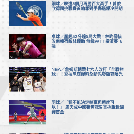
網球／暌違5個月再勝百大高手！曾俊
欣德國挑戰賽首輪靠對手傷退爆冷開胡
桌球／歷經52分鐘5局大戰！林昀儒惜
敗南韓宿敵林鐘勳 無緣WTT橫濱賽16
強
NBA／詹姆斯轉戰七六人改打「全職控
球」！查拉尼亞爆料全新先發陣容曝光
羽球／「我不能決定輸贏但態度可
以！」 周天成中國賽奪冠誓言挑戰世錦
賽首金