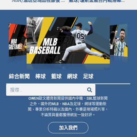
NBA/溫班亞瑪血栓康復 下季馬刺怪物狀元準備復出
籃球/瓊斯盃藍白內戰落幕！圖齊籌劃未來國家隊藍圖 楊哲宜曝幕後任務
綜合新聞
棒球
籃球
網球
足球
OWEN歐文體育新聞提供國內中職、SBL籃球新聞
之外，國外的MLB、NBA及足球，網球等運動新
聞、專業分析特稿以及國內、外賽是現場照片等，
不論質與量都獲得網友一致好評。
加入我們