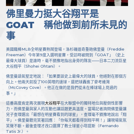
佛里曼力挺大谷翔平是
GOAT 稱他做到前所未見的
事
美國職棒MLB全明星賽熱鬧登場，洛杉磯道奇重砲佛里曼（Freddie
Freeman）今年第9度入選明星賽，受訪時被問到「GOAT」（史上
最偉大球員）是誰時，毫不猶豫地指出身旁的隊友——日本二刀流巨星
大谷翔平（Shohei Ohtani）。
佛里曼語氣堅定地說：「如果要談史上最偉大的球員，他絕對在那個方
向上。他兩天前投了100英哩的速球，還把球轟進了麥考維灣
（McCovey Cove）。他正在做的是我們從未在棒球場上見過的
事。」
這番高度肯定再次展現
大谷翔平
在大聯盟中的獨特地位與壓倒性影響
力，而佛里曼與家人的互動也讓話題更具溫度。當場記者詢問佛里曼讓
兒子查理選出「最想在明星賽看到的球星」，查理毫不猶豫地說出「翔
平」。佛里曼聽完笑著回應：「你每天都看得到翔平啊！」讓現場氣氛
笑聲不斷。最後查理才改口選擇了教士球星小塔提斯（Fernando
Tatis Jr.）。