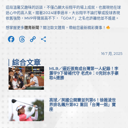
這段溫馨又趣味的訪談，不僅凸顯大谷翔平的場上成就，也展現他在球
迷心中的高人氣。隨著2024球季過半，大谷翔平不論打擊或投球表現
依舊強勢，MVP呼聲居高不下，「GOAT」之名也許離他並不遙遠。
想掌握更多
體育新聞
？關注歐文體育，帶給您最新精彩賽事！
Facebook
Threads
Copy
分
Link
享
16 7 月, 2025
綜合文章
MLB／逼近張育成台灣第一人紀錄！李
灝宇9下替補代守 老虎8：0完封水手豪
取4連勝
高球／英國公開賽並列第6！徐薇淩世
界排名飆升第82 重回「台灣一姐」寶
座