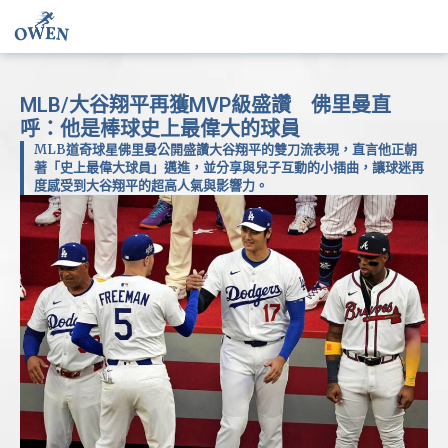
MLB/大谷翔平再獲MVP級盛讚 佛里曼直
呼：他是棒球史上最偉大的球員
MLB道奇球星佛里曼公開盛讚大谷翔平的雙刀流表現，直言他正朝
著「史上最偉大球員」邁進，並分享與兒子互動的小插曲，讓球迷再
度感受到大谷翔平的超高人氣與影響力。