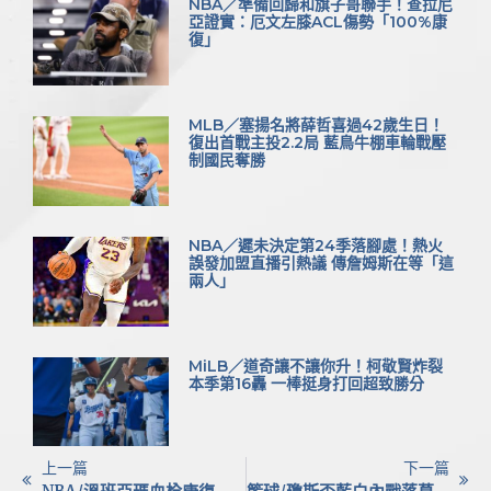
NBA／準備回歸和旗子哥聯手！查拉尼
亞證實：厄文左膝ACL傷勢「100%康
復」
MLB／塞揚名將薛哲喜過42歲生日！
復出首戰主投2.2局 藍鳥牛棚車輪戰壓
制國民奪勝
NBA／遲未決定第24季落腳處！熱火
誤發加盟直播引熱議 傳詹姆斯在等「這
兩人」
MiLB／道奇讓不讓你升！柯敬賢炸裂
本季第16轟 一棒挺身打回超致勝分
上一篇
下一篇