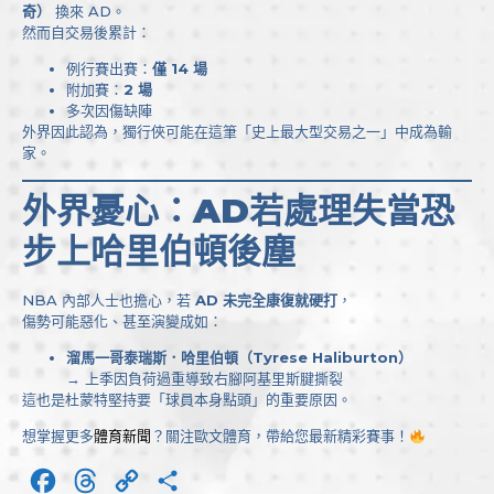
奇）
換來 AD。
然而自交易後累計：
例行賽出賽：
僅 14 場
附加賽：
2 場
多次因傷缺陣
外界因此認為，獨行俠可能在這筆「史上最大型交易之一」中成為輸
家。
外界憂心：AD若處理失當恐
步上哈里伯頓後塵
NBA 內部人士也擔心，若
AD 未完全康復就硬打
，
傷勢可能惡化、甚至演變成如：
溜馬一哥泰瑞斯．哈里伯頓（Tyrese Haliburton）
→ 上季因負荷過重導致右腳阿基里斯腱撕裂
這也是杜蒙特堅持要「球員本身點頭」的重要原因。
想掌握更多
體育新聞
？關注歐文體育，帶給您最新精彩賽事！
Facebook
Threads
Copy
分