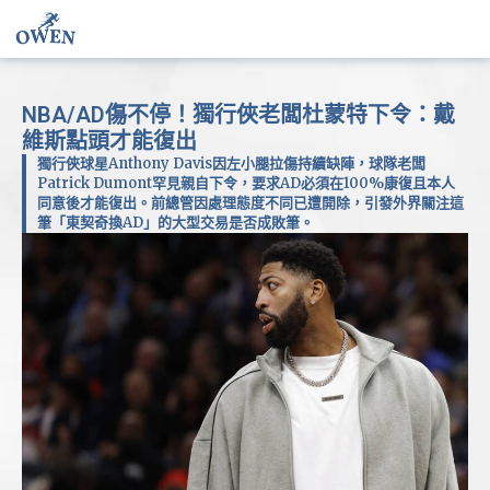
NBA/AD傷不停！獨行俠老闆杜蒙特下令：戴
維斯點頭才能復出
獨行俠球星Anthony Davis因左小腿拉傷持續缺陣，球隊老闆
Patrick Dumont罕見親自下令，要求AD必須在100%康復且本人
同意後才能復出。前總管因處理態度不同已遭開除，引發外界關注這
筆「東契奇換AD」的大型交易是否成敗筆。