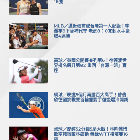
16強
MLB／逼近張育成台灣第一人紀錄！李
灝宇9下替補代守 老虎8：0完封水手豪
取4連勝
高球／英國公開賽並列第6！徐薇淩世
界排名飆升第82 重回「台灣一姐」寶
座
網球／暌違5個月再勝百大高手！曾俊
欣德國挑戰賽首輪靠對手傷退爆冷開胡
桌球／歷經52分鐘5局大戰！林昀儒惜
敗南韓宿敵林鐘勳 無緣WTT橫濱賽16
強