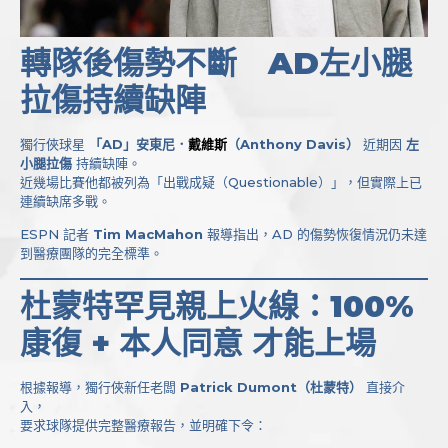
轉隊後傷勢不斷 AD左小腿
拉傷持續缺陣
獨行俠球星
「AD」安東尼．
戴維斯
（Anthony Davis）
近期因
左
小腿拉傷
持續缺陣。
近幾場比賽他都被列為「出戰成疑（Questionable）」，但實際上已
連續缺席多戰。
ESPN 記者
Tim MacMahon
報導指出，AD 的傷勢恢復情況仍未達
到醫療團隊的完全標準。
杜蒙特罕見親上火線：
100%
康復 + 本人同意
才能上場
根據報導，獨行俠新任老闆
Patrick Dumont（杜蒙特）
直接介
入，
要求球隊提供完整醫療報告，並明確下令：