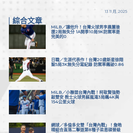
Link
享
13 11 月, 2025
綜合文章
MiLB／讓他升！台灣火球男李晨薰後
援2局無失分 1A開季10局9K防禦率是
完美的0
日職／生涯代表作！台灣20歲新星徐翔
聖5局3K無失分寫紀錄 防禦率飆破0.86
MiLB／小聯盟台灣內戰！柯敬賢強勢
敲雙安 教士火球男蘇嵐鴻3局飆4K與
154公里火球
網球／多倫多女雙「台灣內戰」！詹皓
晴組合直落二擊退第8種子梁恩碩晉級