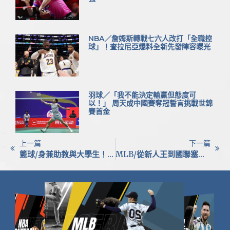
NBA／詹姆斯轉戰七六人改打「全職控
球」！查拉尼亞爆料全新先發陣容曝光
羽球／「我不能決定輸贏但態度可
以！」 周天成中國賽奪冠誓言挑戰世錦
賽首金
上一篇
下一篇
籃球/身兼助教與大學生！崔浩恩美國執教開創新頁 盼助台灣男籃圓奧運夢
MLB/從新人王到國聯塞揚！海盜史基斯（Paul Skenes）全票封王 力壓桑契斯、山本由伸