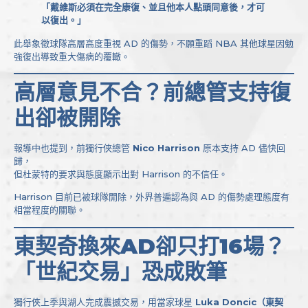
「戴維斯必須在完全康復、並且他本人點頭同意後，才可
以復出。」
此舉象徵球隊高層高度重視 AD 的傷勢，不願重蹈 NBA 其他球星因勉
強復出導致重大傷病的覆轍。
高層意見不合？前總管支持復
出卻被開除
報導中也提到，前獨行俠總管
Nico Harrison
原本支持 AD 儘快回
歸，
但杜蒙特的要求與態度顯示出對 Harrison 的不信任。
Harrison 目前已被球隊開除，外界普遍認為與 AD 的傷勢處理態度有
相當程度的關聯。
東契奇換來AD卻只打16場？
「世紀交易」恐成敗筆
獨行俠上季與湖人完成震撼交易，用當家球星
Luka Doncic（東契