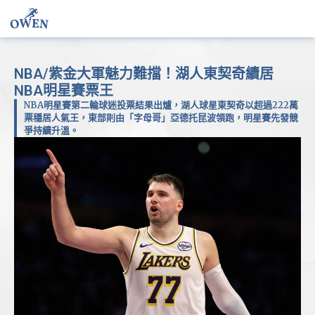
NBA/紫金大軍魅力難擋！湖人東契奇續居
NBA明星賽票王
NBA明星賽第二輪球迷投票結果出爐，湖人球星東契奇以超過222萬
票穩居人氣王，東部則由「字母哥」亞德托昆波領跑，明星賽先發競
爭持續升溫。