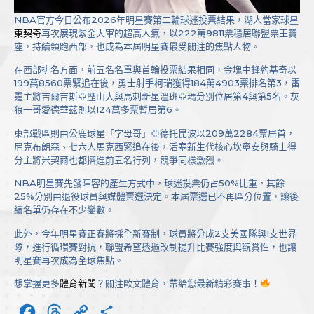
NBA官方今日公布2026年明星賽第二輪球迷投票結果，湖人當家球星
東契奇
再次展現紫金大軍的超高人氣，以222萬9811票穩居聯盟票王寶
座，持續領跑西部，也成為本屆明星賽最受關注的焦點人物。
在西部排名方面，前五名名單與首輪投票結果相同，金塊中鋒約基奇以
199萬8560票緊追在後，勇士射手柯瑞獲得184萬4903票排名第3，雷
霆主將吉爾吉斯亞歷山大與馬刺新星溫班亞瑪分別位居第4與第5名。灰
狼一哥愛德華茲則以124萬多票暫居第6。
東部戰區則由公鹿球星「字母哥」亞德托昆波以209萬2284票居首，
尼克布朗森、七六人馬克西緊追在後，活塞新生代核心坎寧安與騎士得
分主將米契爾也都擠進前五名行列，競爭同樣激烈。
NBA明星賽先發陣容的產生方式中，球迷投票仍占50%比重，其餘
25%分別由退役球員與媒體票選決定。本屆票選已不再區分位置，讓後
續名單仍存在不少變數。
此外，今年明星賽正賽將採全新賽制，球員將分成2支美國隊與1支世界
隊，進行循環賽對抗，聯盟希望透過改制提升比賽強度與觀賞性，也讓
明星賽再次成為全球焦點。
想掌握更多
體育新聞
？關注歐文體育，帶給您最新精彩賽事！
Facebook
Threads
Copy
分