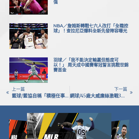
強
NBA／詹姆斯轉戰七六人改打「全職控
球」！查拉尼亞爆料全新先發陣容曝光
羽球／「我不能決定輸贏但態度可
以！」 周天成中國賽奪冠誓言挑戰世錦
賽首金
上一篇
下一篇
籃球/籃協自稱「積極任事」遭質疑 監督聯盟列多起爭議強力反擊
網球/45歲大威廉絲激戰3盤惜敗 持續為澳網大滿貫備戰