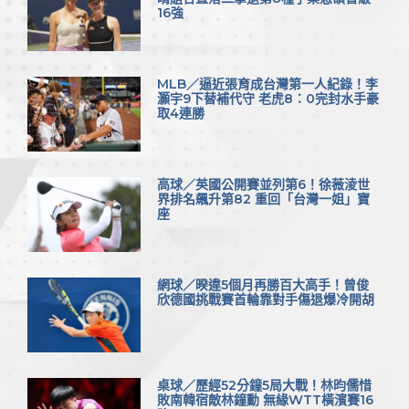
16強
MLB／逼近張育成台灣第一人紀錄！李
灝宇9下替補代守 老虎8：0完封水手豪
取4連勝
高球／英國公開賽並列第6！徐薇淩世
界排名飆升第82 重回「台灣一姐」寶
座
網球／暌違5個月再勝百大高手！曾俊
欣德國挑戰賽首輪靠對手傷退爆冷開胡
桌球／歷經52分鐘5局大戰！林昀儒惜
敗南韓宿敵林鐘勳 無緣WTT橫濱賽16