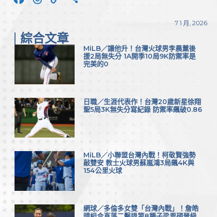
Link
享
7 1 月, 2026
綜合文章
MiLB／讓他升！台灣火球男李晨薰後
援2局無失分 1A開季10局9K防禦率是
完美的0
日職／生涯代表作！台灣20歲新星徐翔
聖5局3K無失分寫紀錄 防禦率飆破0.86
MiLB／小聯盟台灣內戰！柯敬賢強勢
敲雙安 教士火球男蘇嵐鴻3局飆4K與
154公里火球
網球／多倫多女雙「台灣內戰」！詹皓
晴組合直落二擊退第8種子梁恩碩晉級