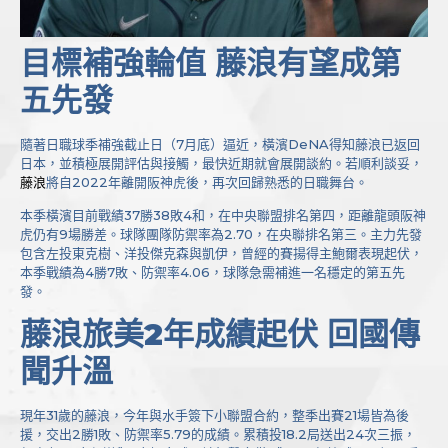
目標補強輪值 藤浪有望成第
五先發
隨著日職球季補強截止日（7月底）逼近，橫濱DeNA得知藤浪已返回
日本，並積極展開評估與接觸，最快近期就會展開談約。若順利談妥，
藤浪
將自2022年離開阪神虎後，再次回歸熟悉的日職舞台。
本季橫濱目前戰績37勝38敗4和，在中央聯盟排名第四，距離龍頭阪神
虎仍有9場勝差。球隊團隊防禦率為2.70，在央聯排名第三。主力先發
包含左投東克樹、洋投傑克森與凱伊，曾經的賽揚得主鮑爾表現起伏，
本季戰績為4勝7敗、防禦率4.06，球隊急需補進一名穩定的第五先
發。
藤浪旅美2年成績起伏 回國傳
聞升溫
現年31歲的藤浪，今年與水手簽下小聯盟合約，整季出賽21場皆為後
援，交出2勝1敗、防禦率5.79的成績。累積投18.2局送出24次三振，