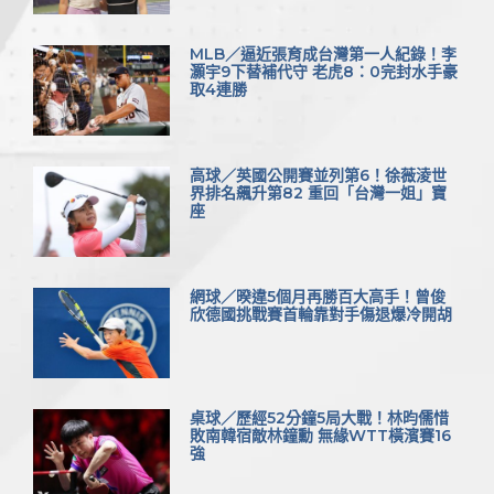
MLB／逼近張育成台灣第一人紀錄！李
灝宇9下替補代守 老虎8：0完封水手豪
取4連勝
高球／英國公開賽並列第6！徐薇淩世
界排名飆升第82 重回「台灣一姐」寶
座
網球／暌違5個月再勝百大高手！曾俊
欣德國挑戰賽首輪靠對手傷退爆冷開胡
桌球／歷經52分鐘5局大戰！林昀儒惜
敗南韓宿敵林鐘勳 無緣WTT橫濱賽16
強