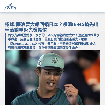
棒球/藤浪晉太郎回鍋日本？橫濱DeNA搶先出
手洽談重返先發輪值
曾效力美職運動家、水手的日本火球男藤浪晉太郎，近期遭西雅圖水
手釋出、成為自由球員後，重返日職的聲浪越來越大。根據
《Sponichi Annex》報導，去年奪下中央聯盟冠軍的橫濱DeNA，
對藤浪展現高度興趣，並計畫讓他重返先發投手角色。