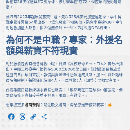
但也有26次保送與3次觸身球，被打擊率僅1成72，但控球問題仍是隱
憂。
藤浪自2023年起展開旅美生涯，先以325萬美元加盟運動家，季中轉
戰金鶯後累積64場出賽，7場先發拿下7勝8敗、防禦率高達7.18。今年
則短暫加盟大都會，卻因傷無法升上一軍，7月即遭DFA釋出。
為何不是中職？專家：外援名
額與薪資不符現實
對於藤浪是否有機會轉戰中職，日媒《高校野球ドットコム》曾分析指
出，中職王牌投手行情約在5000至8000萬日圓，但對藤浪這類旅美
經歷的自由球員來說，報價與實際條件恐難達成共識，加上中職外籍球
員名額限制，每隊僅能註冊4人、一軍登錄3人，調整空間相當有限。
台鋼雄鷹日籍教練福永春吾也坦言：「雖然現在正是球季中補強期，但
要臨時簽下高薪投手並不容易，現實上有難度。」
想掌握更多
體育新聞
？關注歐文體育，帶給您最新精彩賽事！
Facebook
Threads
Copy
分
Link
享