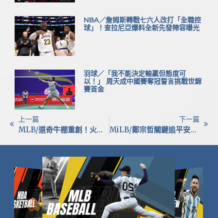
NBA／詹姆斯轉戰七六人改打「全職控
球」！查拉尼亞爆料全新先發陣容曝光
羽球／「我不能決定輸贏但態度可
以！」 周天成中國賽奪冠誓言挑戰世錦
賽首金
上一篇
下一篇
MLB/道奇牛棚重創！火球男驚傳右膝半月板撕裂 預計缺陣時間曝光
MiLB/鄭宗哲關鍵追平安建功！復出後火力全開 OPS突破0.9