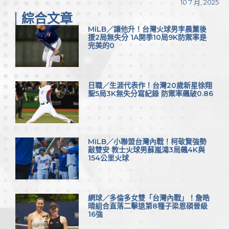
10 7 月, 2025
綜合文章
MiLB／讓他升！台灣火球男李晨薰後
援2局無失分 1A開季10局9K防禦率是
完美的0
日職／生涯代表作！台灣20歲新星徐翔
聖5局3K無失分寫紀錄 防禦率飆破0.86
MiLB／小聯盟台灣內戰！柯敬賢強勢
敲雙安 教士火球男蘇嵐鴻3局飆4K與
154公里火球
網球／多倫多女雙「台灣內戰」！詹皓
晴組合直落二擊退第8種子梁恩碩晉級
16強