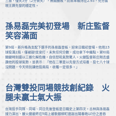
三振，僅失3分（2分責失），無關勝敗，防禦率維持在2.93，充分展
現王牌先發的穩定性。
孫易磊完美初登場 新庄監督
笑容滿面
第9局，新升格為支配下選手的孫易磊登板，迎來日職初登場。他用23
球投滿2局，僅被敲1支安打，未失任何分數，成功拿下中繼點。第10局
關鍵時刻還以三振化解危機，自信怒吼氣勢驚人。火腿監督新庄剛志盛
讚他的投球氣勢，並表示：「他在二軍是以先發方式培養，投七八十球
沒問題，今天特別讓他投兩局，收穫一定很多。」
台灣雙投同場競技創紀錄 火
腿未贏士氣大振
台灣投手同隊、同場、同日先後登板是日職史上第四次。古林與孫易磊
接力演出，雖火腿最終在11局上被軟銀柳町達敲出陽春砲以1分之差吞