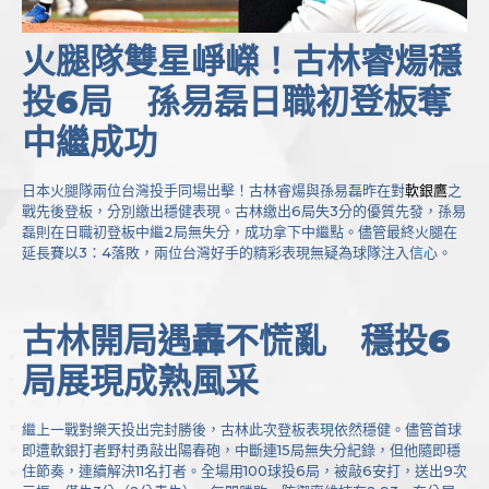
火腿隊雙星崢嶸！古林睿煬穩
投6局 孫易磊日職初登板奪
中繼成功
日本火腿隊兩位台灣投手同場出擊！古林睿煬與孫易磊昨在對
軟銀鷹
之
戰先後登板，分別繳出穩健表現。古林繳出6局失3分的優質先發，孫易
磊則在日職初登板中繼2局無失分，成功拿下中繼點。儘管最終火腿在
延長賽以3：4落敗，兩位台灣好手的精彩表現無疑為球隊注入信心。
古林開局遇轟不慌亂 穩投6
局展現成熟風采
繼上一戰對樂天投出完封勝後，古林此次登板表現依然穩健。儘管首球
即遭軟銀打者野村勇敲出陽春砲，中斷連15局無失分紀錄，但他隨即穩
住節奏，連續解決11名打者。全場用100球投6局，被敲6安打，送出9次