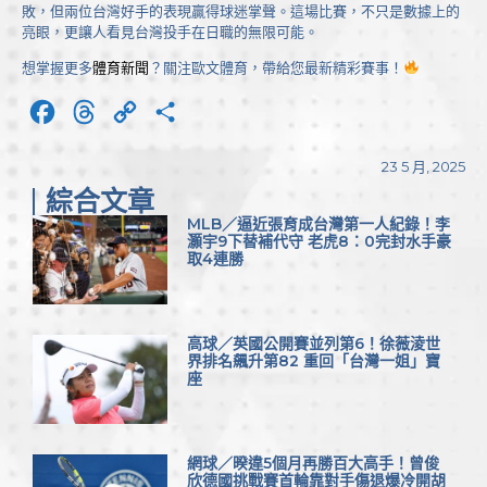
敗，但兩位台灣好手的表現贏得球迷掌聲。這場比賽，不只是數據上的
亮眼，更讓人看見台灣投手在日職的無限可能。
想掌握更多
體育新聞
？關注歐文體育，帶給您最新精彩賽事！
Facebook
Threads
Copy
分
Link
享
23 5 月, 2025
綜合文章
MLB／逼近張育成台灣第一人紀錄！李
灝宇9下替補代守 老虎8：0完封水手豪
取4連勝
高球／英國公開賽並列第6！徐薇淩世
界排名飆升第82 重回「台灣一姐」寶
座
網球／暌違5個月再勝百大高手！曾俊
欣德國挑戰賽首輪靠對手傷退爆冷開胡