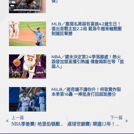
復」
MLB／塞揚名將薛哲喜過42歲生日！
復出首戰主投2.2局 藍鳥牛棚車輪戰壓
制國民奪勝
NBA／遲未決定第24季落腳處！熱火
誤發加盟直播引熱議 傳詹姆斯在等「這
兩人」
MiLB／道奇讓不讓你升！柯敬賢炸裂
本季第16轟 一棒挺身打回超致勝分
上一篇
下一篇
NBA季後賽/ 哈里伯頓壓哨奇蹟三分！溜馬OT逆轉尼克搶下東冠首勝
桌球世錦賽/ 睽違12年！林昀儒與高承睿男雙闖4強 銅牌入袋寫歷史