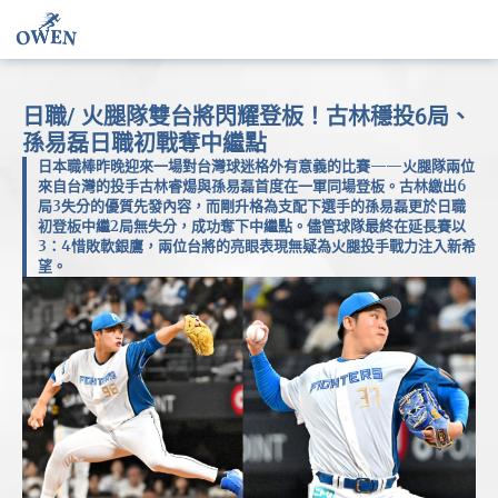
日職/ 火腿隊雙台將閃耀登板！古林穩投6局、
孫易磊日職初戰奪中繼點
日本職棒昨晚迎來一場對台灣球迷格外有意義的比賽——火腿隊兩位
來自台灣的投手古林睿煬與孫易磊首度在一軍同場登板。古林繳出6
局3失分的優質先發內容，而剛升格為支配下選手的孫易磊更於日職
初登板中繼2局無失分，成功奪下中繼點。儘管球隊最終在延長賽以
3：4惜敗軟銀鷹，兩位台將的亮眼表現無疑為火腿投手戰力注入新希
望。