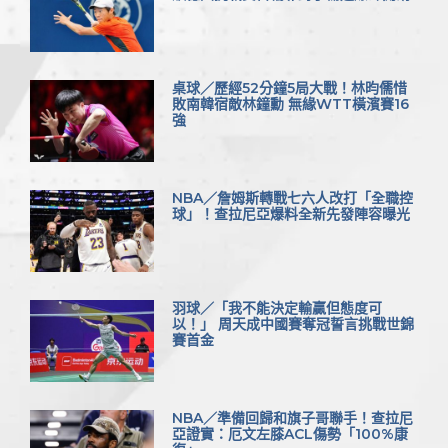
桌球／歷經52分鐘5局大戰！林昀儒惜
敗南韓宿敵林鐘勳 無緣WTT橫濱賽16
強
NBA／詹姆斯轉戰七六人改打「全職控
球」！查拉尼亞爆料全新先發陣容曝光
羽球／「我不能決定輸贏但態度可
以！」 周天成中國賽奪冠誓言挑戰世錦
賽首金
NBA／準備回歸和旗子哥聯手！查拉尼
亞證實：厄文左膝ACL傷勢「100%康