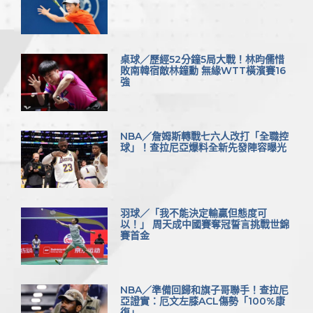
桌球／歷經52分鐘5局大戰！林昀儒惜
敗南韓宿敵林鐘勳 無緣WTT橫濱賽16
強
NBA／詹姆斯轉戰七六人改打「全職控
球」！查拉尼亞爆料全新先發陣容曝光
羽球／「我不能決定輸贏但態度可
以！」 周天成中國賽奪冠誓言挑戰世錦
賽首金
NBA／準備回歸和旗子哥聯手！查拉尼
亞證實：厄文左膝ACL傷勢「100%康
復」