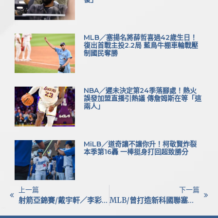
MLB／塞揚名將薛哲喜過42歲生日！
復出首戰主投2.2局 藍鳥牛棚車輪戰壓
制國民奪勝
NBA／遲未決定第24季落腳處！熱火
誤發加盟直播引熱議 傳詹姆斯在等「這
兩人」
MiLB／道奇讓不讓你升！柯敬賢炸裂
本季第16轟 一棒挺身打回超致勝分
上一篇
下一篇
射箭亞錦賽/戴宇軒／李彩綺逆轉中國、完封印度！強勢挺進混雙金牌戰
MLB/曾打造新科國聯塞揚！海盜投手教練馬林跳槽紅人擔任牛棚教練