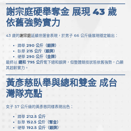
謝宗庭硬舉奪金 展現 43 歲
依舊強勢實力
43 歲的
謝宗庭
延續世運會表現，於男子 66 公斤級展現穩定輸出：
蹲舉
290 公斤（銀牌）
臥舉
215 公斤（銀牌）
硬舉
290 公斤（金牌）
最終以
總和 795 公斤
奪下總和銀牌，但整體競技狀態依舊強勢，凸顯
其超齡實力。
黃彥慈臥舉與總和雙金 成台
灣隊亮點
女子 57 公斤級的黃彥慈同樣表現出色：
蹲舉
212.5 公斤
臥舉
152.5 公斤（奪金）
硬舉
192.5 公斤（銀牌）