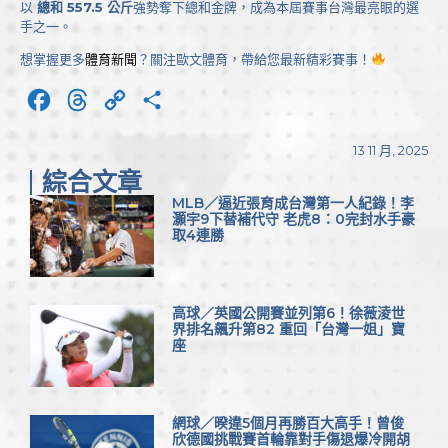
以
總和 557.5 公斤
強勢奪下總和金牌，成為本屆賽事台灣最亮眼的選
手之一。
想掌握更多
體育新聞
？關注歐文體育，帶給您最新精彩賽事！
Facebook
Threads
Copy
分
Link
享
13 11 月, 2025
綜合文章
MLB／逼近張育成台灣第一人紀錄！李
灝宇9下替補代守 老虎8：0完封水手豪
取4連勝
高球／英國公開賽並列第6！徐薇淩世
界排名飆升第82 重回「台灣一姐」寶
座
網球／暌違5個月再勝百大高手！曾俊
欣德國挑戰賽首輪靠對手傷退爆冷開胡