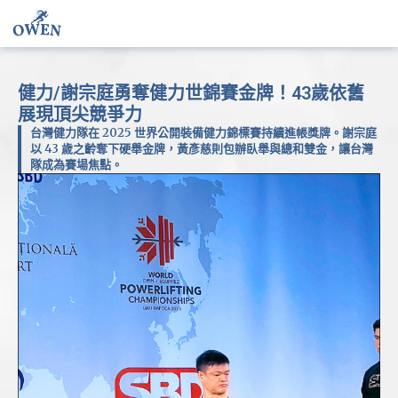
健力/謝宗庭勇奪健力世錦賽金牌！43歲依舊
展現頂尖競爭力
台灣健力隊在 2025 世界公開裝備健力錦標賽持續進帳獎牌。謝宗庭
以 43 歲之齡奪下硬舉金牌，黃彥慈則包辦臥舉與總和雙金，讓台灣
隊成為賽場焦點。