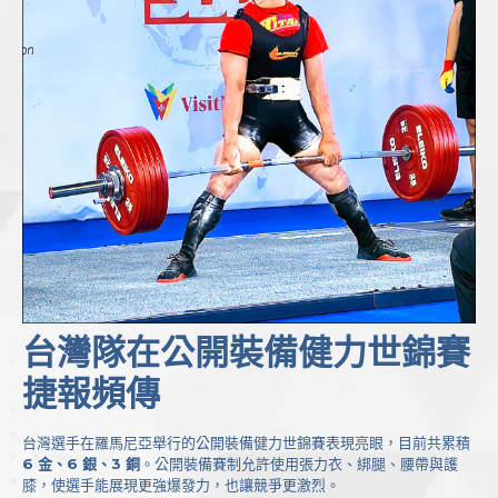
台灣隊在公開裝備健力世錦賽
捷報頻傳
台灣選手在羅馬尼亞舉行的公開裝備健力世錦賽表現亮眼，目前共累積
6 金、6 銀、3 銅
。公開裝備賽制允許使用張力衣、綁腿、腰帶與護
膝，使選手能展現更強爆發力，也讓競爭更激烈。