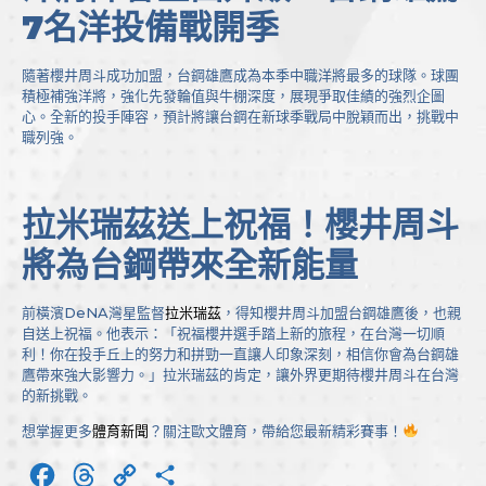
7名洋投備戰開季
隨著櫻井周斗成功加盟，台鋼雄鷹成為本季中職洋將最多的球隊。球團
積極補強洋將，強化先發輪值與牛棚深度，展現爭取佳績的強烈企圖
心。全新的投手陣容，預計將讓台鋼在新球季戰局中脫穎而出，挑戰中
職列強。
拉米瑞茲送上祝福！櫻井周斗
將為台鋼帶來全新能量
前橫濱DeNA灣星監督
拉米瑞茲
，得知櫻井周斗加盟台鋼雄鷹後，也親
自送上祝福。他表示：「祝福櫻井選手踏上新的旅程，在台灣一切順
利！你在投手丘上的努力和拼勁一直讓人印象深刻，相信你會為台鋼雄
鷹帶來強大影響力。」拉米瑞茲的肯定，讓外界更期待櫻井周斗在台灣
的新挑戰。
想掌握更多
體育新聞
？關注歐文體育，帶給您最新精彩賽事！
Facebook
Threads
Copy
分