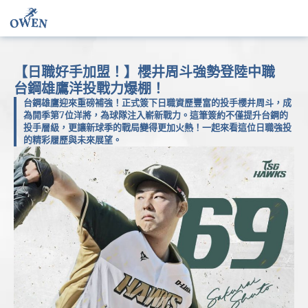
【日職好手加盟！】櫻井周斗強勢登陸中職
台鋼雄鷹洋投戰力爆棚！
台鋼雄鷹迎來重磅補強！正式簽下日職資歷豐富的投手櫻井周斗，成
為開季第7位洋將，為球隊注入嶄新戰力。這筆簽約不僅提升台鋼的
投手層級，更讓新球季的戰局變得更加火熱！一起來看這位日職強投
的精彩履歷與未來展望。