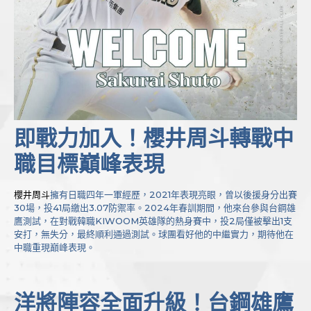
即戰力加入！櫻井周斗轉戰中
職目標巔峰表現
櫻井周斗
擁有日職四年一軍經歷，2021年表現亮眼，曾以後援身分出賽
30場，投41局繳出3.07防禦率。2024年春訓期間，他來台參與台鋼雄
鷹測試，在對戰韓職KIWOOM英雄隊的熱身賽中，投2局僅被擊出1支
安打，無失分，最終順利通過測試。球團看好他的中繼實力，期待他在
中職重現巔峰表現。
洋將陣容全面升級！台鋼雄鷹