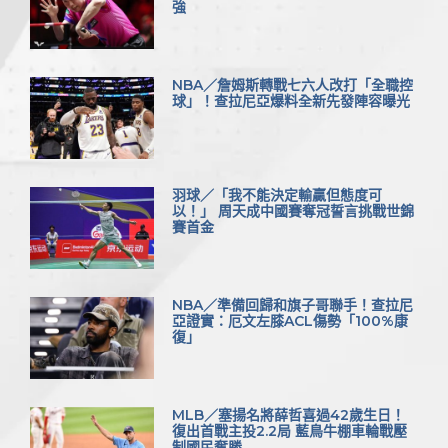
強
NBA／詹姆斯轉戰七六人改打「全職控
球」！查拉尼亞爆料全新先發陣容曝光
羽球／「我不能決定輸贏但態度可
以！」 周天成中國賽奪冠誓言挑戰世錦
賽首金
NBA／準備回歸和旗子哥聯手！查拉尼
亞證實：厄文左膝ACL傷勢「100%康
復」
MLB／塞揚名將薛哲喜過42歲生日！
復出首戰主投2.2局 藍鳥牛棚車輪戰壓
制國民奪勝