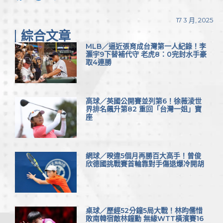
Link
享
17 3 月, 2025
綜合文章
MLB／逼近張育成台灣第一人紀錄！李
灝宇9下替補代守 老虎8：0完封水手豪
取4連勝
高球／英國公開賽並列第6！徐薇淩世
界排名飆升第82 重回「台灣一姐」寶
座
網球／暌違5個月再勝百大高手！曾俊
欣德國挑戰賽首輪靠對手傷退爆冷開胡
桌球／歷經52分鐘5局大戰！林昀儒惜
敗南韓宿敵林鐘勳 無緣WTT橫濱賽16