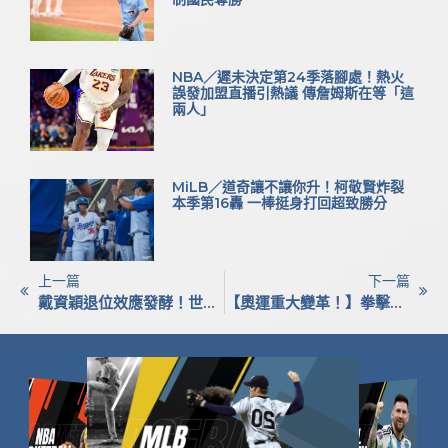
NBA／遲未決定第24季落腳處！熱火
誤發加盟直播引熱議 傳詹姆斯在等「這
兩人」
MiLB／道奇讓不讓你升！柯敬賢炸裂
本季第16轟 一棒挺身打回超致勝分
上一篇
下一篇
戴資穎退位效應發酵！世界排名慘跌16位 寫下近13年最低點
【奧運重大變革！】拳擊即將回歸2028洛城 台灣女兒林郁婷再戰五環殿堂