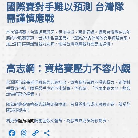
國際賽對手難以預測 台灣隊
需謹慎應戰
本次資格賽，台灣與西班牙、尼加拉瓜、南非同組。儘管台灣隊在去年
底的12強賽奪冠，世界排名高居第2，但對於3支外隊的交手經驗有限，
加上對手陣容最新戰力未明，使得台灣隊應戰時需更加謹慎。
高志綱：資格賽壓力不容小覷
台灣隊首席兼捕手教練高志綱指出，資格賽有著輸不得的壓力，即便對
手看似不強，職業選手也絕不能鬆懈。他強調：「不論比賽大小，都應
該做好萬全準備。」
隨著經典賽資格賽的戰幕即將拉開，台灣隊能否成功晉級正賽，備受全
國球迷期待！
看更多
體育新聞
請關注歐文體育，為您帶來更多精彩賽事。
Facebook
Threads
Copy
分