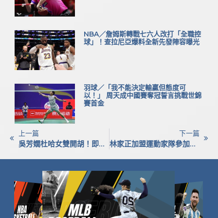
NBA／詹姆斯轉戰七六人改打「全職控
球」！查拉尼亞爆料全新先發陣容曝光
羽球／「我不能決定輸贏但態度可
以！」 周天成中國賽奪冠誓言挑戰世錦
賽首金
上一篇
下一篇
吳芳嫺杜哈女雙開胡！即將與謝淑薇上演「台灣內戰」
林家正加盟運動家隊參加大聯盟春訓 確定退出WBC資格賽