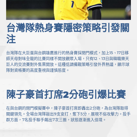
台灣隊熱身賽隱密策略引發關
注
台灣隊在大巨蛋與台鋼雄鷹進行的熱身賽採閉門模式，加上15、17日移
師天母對味全龍的比賽同樣不開放觀眾入場，只有12、13日與韓職樂天
巨人的交流賽對外售票開放。這種低調備戰策略引發外界熱議，顯示球
隊對資格賽的高度重視與謹慎態度。
陳子豪首打席2分砲引爆比賽
在與台鋼的閉門模擬賽中，陳子豪首打席即轟出2分砲，為台灣隊取得
關鍵領先。全場台灣隊敲出9支安打，奪下5分，展現不俗攻擊力。投手
群方面，7名投手聯手飆出7次三振，狀態逐漸進入佳境。