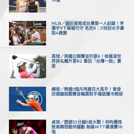
16強
MLB／逼近張育成台灣第一人紀錄！李
灝宇9下替補代守 老虎8：0完封水手豪
取4連勝
高球／英國公開賽並列第6！徐薇淩世
界排名飆升第82 重回「台灣一姐」寶
座
網球／暌違5個月再勝百大高手！曾俊
欣德國挑戰賽首輪靠對手傷退爆冷開胡
桌球／歷經52分鐘5局大戰！林昀儒惜
敗南韓宿敵林鐘勳 無緣WTT橫濱賽16
強