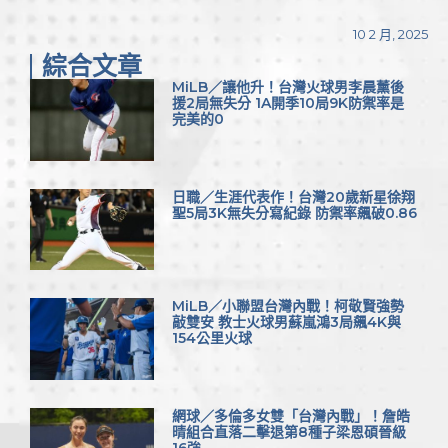
Link
享
10 2 月, 2025
綜合文章
MiLB／讓他升！台灣火球男李晨薰後
援2局無失分 1A開季10局9K防禦率是
完美的0
日職／生涯代表作！台灣20歲新星徐翔
聖5局3K無失分寫紀錄 防禦率飆破0.86
MiLB／小聯盟台灣內戰！柯敬賢強勢
敲雙安 教士火球男蘇嵐鴻3局飆4K與
154公里火球
網球／多倫多女雙「台灣內戰」！詹皓
晴組合直落二擊退第8種子梁恩碩晉級