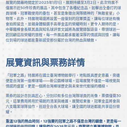
展覽的開幕時間定於2025年1月1日，展期持續至3月2日。此次特展不
僅展示近50件珍貴的展品，其中包含了各種紀念品，如擊出全壘打的球
員球棒、冠軍戰使用的壘包，甚至是象徵台灣隊精神的「無敵星星」小
物等。此外，特展現場還將設置一座復刻的冠軍獎盃，讓每位球迷有機
會拍照留念，並親身體驗選手高舉金盃的榮耀時刻。更令人期待的是，
中華職棒會長蔡其昌與知名球評曾文誠將為展覽錄製語音，帶領球迷一
起回顧這段榮耀的旅程。每一件展品都承載著深厚的情感與回憶，讓每
位到場的球迷都能重新感受那份屬於台灣的熱血與驕傲。
展覽資訊與票務詳情
「冠軍之路」特展將在國立臺灣博物館舉行，地點既具歷史意義，旁邊
便是台灣第一座棒球場——新公園棒球場。這場展覽不僅是一場視覺與
情感的盛宴，更是一個將台灣棒球歷史與未來世代銜接的橋樑。
票券的設計亦別具匠心，分別印有多位台灣隊球員的肖像，票價僅需30
元，這筆費用將用於場館的清潔與維護。展覽結束後，冠軍金盃將會與
六支職業球隊協作，巡迴全台各大球場，讓全國的球迷都能共享這份榮
耀。
重溫12強的熱血時刻，12強賽的冠軍之路不僅是台灣的驕傲，更是每一
位球迷的共同回憶！讓我們在2025年元旦，齊聚國立臺灣博物館，見