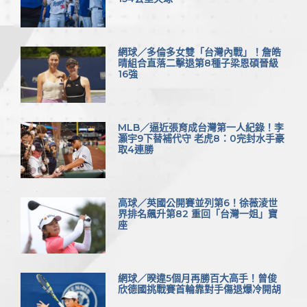
網球／多倫多女雙「台灣內戰」！詹皓
晴組合直落二擊退第8種子梁恩碩晉級
16強
MLB／逼近張育成台灣第一人紀錄！李
灝宇9下替補代守 老虎8：0完封水手豪
取4連勝
高球／英國公開賽並列第6！徐薇淩世
界排名飆升第82 重回「台灣一姐」寶
座
網球／暌違5個月再勝百大高手！曾俊
欣德國挑戰賽首輪靠對手傷退爆冷開胡