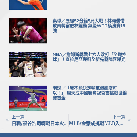
桌球／歷經52分鐘5局大戰！林昀儒惜
敗南韓宿敵林鐘勳 無緣WTT橫濱賽16
強
NBA／詹姆斯轉戰七六人改打「全職控
球」！查拉尼亞爆料全新先發陣容曝光
羽球／「我不能決定輸贏但態度可
以！」 周天成中國賽奪冠誓言挑戰世錦
賽首金
上一篇
下一篇
日職/福谷浩司轉戰日本火腿，迎接新挑戰與成長機會
MLB/金慧成挑戰MLB入札未果恐遭交易？韓媒揭英雄隊重建動向