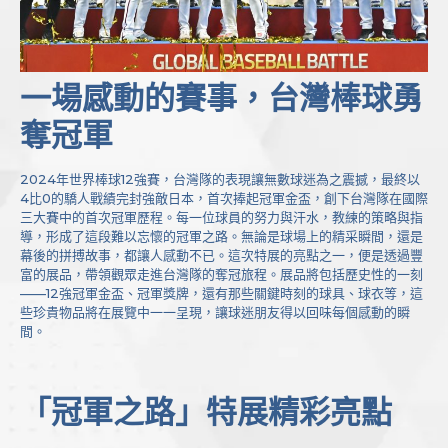
一場感動的賽事，台灣棒球勇
奪冠軍
2024年世界棒球12強賽，台灣隊的表現讓無數球迷為之震撼，最終以
4比0的驕人戰績完封強敵日本，首次捧起冠軍金盃，創下台灣隊在國際
三大賽中的首次冠軍歷程。每一位球員的努力與汗水，教練的策略與指
導，形成了這段難以忘懷的冠軍之路。無論是球場上的精采瞬間，還是
幕後的拼搏故事，都讓人感動不已。這次特展的亮點之一，便是透過豐
富的展品，帶領觀眾走進台灣隊的奪冠旅程。展品將包括歷史性的一刻
——12強冠軍金盃、冠軍獎牌，還有那些關鍵時刻的球具、球衣等，這
些珍貴物品將在展覽中一一呈現，讓球迷朋友得以回味每個感動的瞬
間。
「冠軍之路」特展精彩亮點