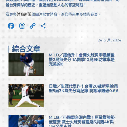
證台灣棒球的歷史，重溫最激動人心的奪冠時刻！
看更多
體育新聞
請關注歐文體育，為您帶來更多精彩賽事。
Facebook
Threads
Copy
分
Link
享
24 12 月, 2024
綜合文章
MiLB／讓他升！台灣火球男李晨薰後
援2局無失分 1A開季10局9K防禦率是
完美的0
日職／生涯代表作！台灣20歲新星徐翔
聖5局3K無失分寫紀錄 防禦率飆破0.86
MiLB／小聯盟台灣內戰！柯敬賢強勢
敲雙安 教士火球男蘇嵐鴻3局飆4K與
154公里火球