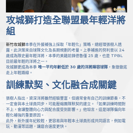
攻城獅打造全聯盟最年輕洋將
組
新竹攻城獅
本季在外援補強上採取「年輕化」策略，總經理張樹人透
露，此決策來自球隊文化及長期規劃的考量。上季補進的努利曾以 24
歲成為隊史最年輕洋將，本季的美籍前鋒德魯僅 25 歲，也是 TPBL
目前最年輕的洋將之一。
攻城獅更成為本季
唯一平均年齡低於 30 歲的洋將陣容球隊
，象徵徹底
走上年輕路線。
訓練默契、文化融合成關鍵
張樹人指出，資深洋將雖然經驗豐富，但通常會有自己的訓練節奏，不
一定會與本土球員同步，可能壓縮團隊默契的建立。「如果訓練時間對
不上，會讓整體向心力與配合度受到影響。」他坦言，這是球隊偏向年
輕化補強的重要原因。
此外，新外援年紀較輕，更容易與年輕本土球員形成共同語言，例如電
玩、動漫等話題，讓磨合速度更快。