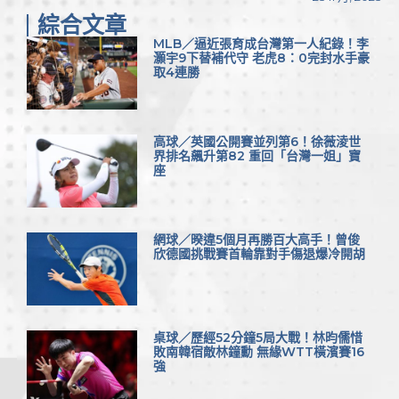
綜合文章
MLB／逼近張育成台灣第一人紀錄！李
灝宇9下替補代守 老虎8：0完封水手豪
取4連勝
高球／英國公開賽並列第6！徐薇淩世
界排名飆升第82 重回「台灣一姐」寶
座
網球／暌違5個月再勝百大高手！曾俊
欣德國挑戰賽首輪靠對手傷退爆冷開胡
桌球／歷經52分鐘5局大戰！林昀儒惜
敗南韓宿敵林鐘勳 無緣WTT橫濱賽16
強