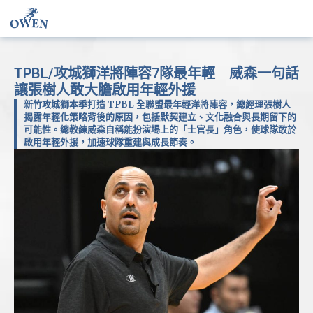
TPBL/攻城獅洋將陣容7隊最年輕 威森一句話
讓張樹人敢大膽啟用年輕外援
新竹攻城獅本季打造 TPBL 全聯盟最年輕洋將陣容，總經理張樹人
揭露年輕化策略背後的原因，包括默契建立、文化融合與長期留下的
可能性。總教練威森自稱能扮演場上的「士官長」角色，使球隊敢於
啟用年輕外援，加速球隊重建與成長節奏。