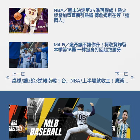
NBA／遲未決定第24季落腳處！熱火
誤發加盟直播引熱議 傳詹姆斯在等「這
兩人」
MiLB／道奇讓不讓你升！柯敬賢炸裂
本季第16轟 一棒挺身打回超致勝分
上一篇
下一篇
桌球/讓2追3逆轉南韓！台灣闖進U15男團決賽 將與義大利爭冠
NBA/上半場就收工！魔術新星布拉克31分生涯夜狂勝七六人