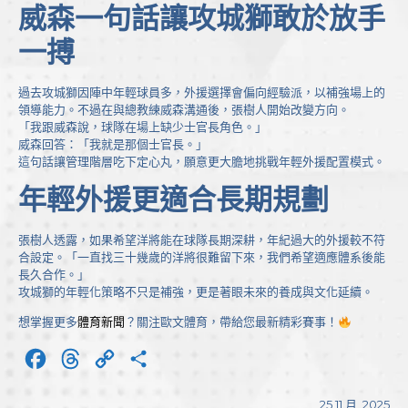
威森一句話讓攻城獅敢於放手
一搏
過去攻城獅因陣中年輕球員多，外援選擇會偏向經驗派，以補強場上的
領導能力。不過在與總教練威森溝通後，張樹人開始改變方向。
「我跟威森說，球隊在場上缺少士官長角色。」
威森回答：「我就是那個士官長。」
這句話讓管理階層吃下定心丸，願意更大膽地挑戰年輕外援配置模式。
年輕外援更適合長期規劃
張樹人透露，如果希望洋將能在球隊長期深耕，年紀過大的外援較不符
合設定。「一直找三十幾歲的洋將很難留下來，我們希望適應體系後能
長久合作。」
攻城獅的年輕化策略不只是補強，更是著眼未來的養成與文化延續。
想掌握更多
體育新聞
？關注歐文體育，帶給您最新精彩賽事！
Facebook
Threads
Copy
分
Link
享
25 11 月, 2025