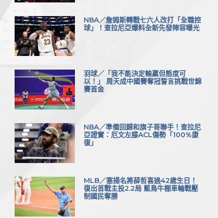
NBA／詹姆斯轉戰七六人改打「全職控
球」！查拉尼亞爆料全新先發陣容曝光
羽球／「我不能決定輸贏但態度可
以！」 周天成中國賽奪冠誓言挑戰世錦
賽首金
NBA／準備回歸和旗子哥聯手！查拉尼
亞證實：厄文左膝ACL傷勢「100%康
復」
MLB／塞揚名將薛哲喜過42歲生日！
復出首戰主投2.2局 藍鳥牛棚車輪戰壓
制國民奪勝