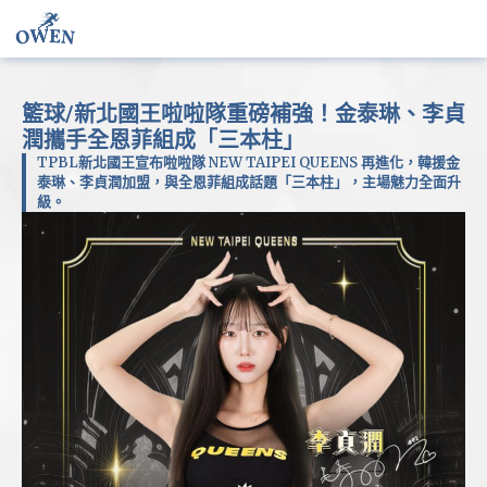
籃球/新北國王啦啦隊重磅補強！金泰琳、李貞
潤攜手全恩菲組成「三本柱」
TPBL新北國王宣布啦啦隊 NEW TAIPEI QUEENS 再進化，韓援金
泰琳、李貞潤加盟，與全恩菲組成話題「三本柱」，主場魅力全面升
級。