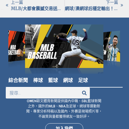
上一篇
下一篇
MLB/大都會震撼交易送走前大物阿庫尼亞！換來白襪明星外野羅伯特
網球/澳網球后穩定輸出！莎巴蓮卡橫掃白卓璇 連6年挺進女單第3輪
綜合新聞
棒球
籃球
網球
足球
OWEN歐文體育新聞提供國內中職、SBL籃球新聞
之外，國外的MLB、NBA及足球，網球等運動新
聞、專業分析特稿以及國內、外賽是現場照片等，
不論質與量都獲得網友一致好評。
加入我們