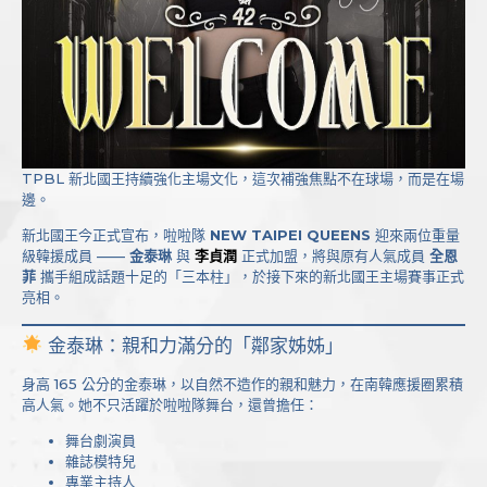
TPBL 新北國王持續強化主場文化，這次補強焦點不在球場，而是在場
邊。
新北國王今正式宣布，啦啦隊
NEW TAIPEI QUEENS
迎來兩位重量
級韓援成員 ——
金泰琳
與
李貞潤
正式加盟，將與原有人氣成員
全恩
菲
攜手組成話題十足的「三本柱」，於接下來的新北國王主場賽事正式
亮相。
金泰琳：親和力滿分的「鄰家姊姊」
身高 165 公分的金泰琳，以自然不造作的親和魅力，在南韓應援圈累積
高人氣。她不只活躍於啦啦隊舞台，還曾擔任：
舞台劇演員
雜誌模特兒
專業主持人