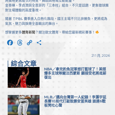
將展現更高層次的視覺、舞蹈與現場互動能量。
金泰琳、李貞潤與全恩菲的「三本柱」組合，不只是話題，更象徵球團
對主場體驗的高度重視。
隨著 TPBL 賽季進入白熱化階段，國王主場不只比拚勝負，更將成為
氣氛、魅力與娛樂全面輸出的舞台。
想掌握更多
體育新聞
？關注歐文體育，帶給您最新精彩賽事！
Facebook
Threads
Copy
分
Link
享
21 1 月, 2026
綜合文章
NBA／拿完釣魚冠軍想打籃球了！美媒
爆多支球隊關注西蒙斯 願接受老將底薪
復出
MLB／邁向台灣第一人紀錄！李灝宇延
長賽10局代打敲致勝安當英雄 談連6戰
板凳吐心聲