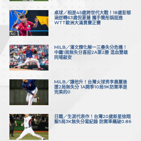
桌球／相差45歲跨世代大戰！18歲彭郁
涵逆轉63歲倪夏蓮 攜手簡彤娟挺進
WTT歐洲大滿貫賽正賽
MiLB／潘文輝化解一三壘失分危機！
中繼1局無失分喜迎2A第2勝 混血雙雄
同場敲安
MiLB／讓他升！台灣火球男李晨薰後
援2局無失分 1A開季10局9K防禦率是
完美的0
日職／生涯代表作！台灣20歲新星徐翔
聖5局3K無失分寫紀錄 防禦率飆破0.86