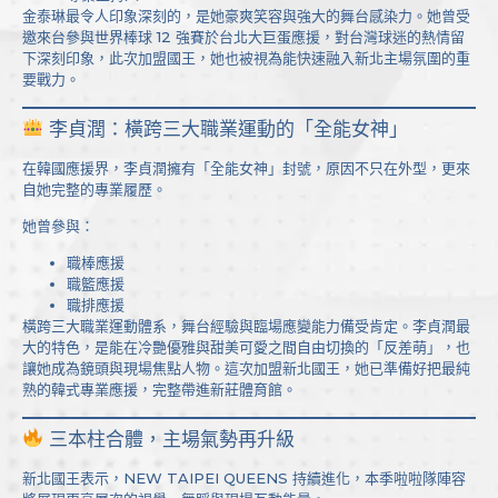
金泰琳最令人印象深刻的，是她豪爽笑容與強大的舞台感染力。她曾受
邀來台參與世界棒球 12 強賽於台北大巨蛋應援，對台灣球迷的熱情留
下深刻印象，此次加盟國王，她也被視為能快速融入新北主場氛圍的重
要戰力。
李貞潤：橫跨三大職業運動的「全能女神」
在韓國應援界，李貞潤擁有「全能女神」封號，原因不只在外型，更來
自她完整的專業履歷。
她曾參與：
職棒應援
職籃應援
職排應援
橫跨三大職業運動體系，舞台經驗與臨場應變能力備受肯定。李貞潤最
大的特色，是能在冷艷優雅與甜美可愛之間自由切換的「反差萌」，也
讓她成為鏡頭與現場焦點人物。這次加盟新北國王，她已準備好把最純
熟的韓式專業應援，完整帶進新莊體育館。
三本柱合體，主場氣勢再升級
新北國王表示，NEW TAIPEI QUEENS 持續進化，本季啦啦隊陣容