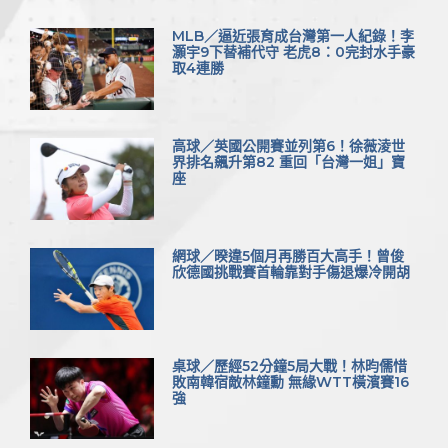
MLB／逼近張育成台灣第一人紀錄！李
灝宇9下替補代守 老虎8：0完封水手豪
取4連勝
高球／英國公開賽並列第6！徐薇淩世
界排名飆升第82 重回「台灣一姐」寶
座
網球／暌違5個月再勝百大高手！曾俊
欣德國挑戰賽首輪靠對手傷退爆冷開胡
桌球／歷經52分鐘5局大戰！林昀儒惜
敗南韓宿敵林鐘勳 無緣WTT橫濱賽16
強