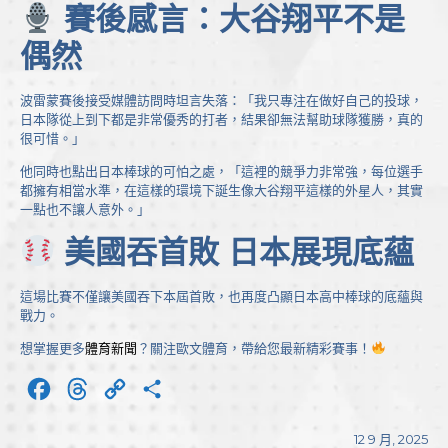
賽後感言：大谷翔平不是
偶然
波雷蒙賽後接受媒體訪問時坦言失落：「我只專注在做好自己的投球，
日本隊從上到下都是非常優秀的打者，結果卻無法幫助球隊獲勝，真的
很可惜。」
他同時也點出日本棒球的可怕之處，「這裡的競爭力非常強，每位選手
都擁有相當水準，在這樣的環境下誕生像大谷翔平這樣的外星人，其實
一點也不讓人意外。」
美國吞首敗 日本展現底蘊
這場比賽不僅讓美國吞下本屆首敗，也再度凸顯日本高中棒球的底蘊與
戰力。
想掌握更多
體育新聞
？關注歐文體育，帶給您最新精彩賽事！
Facebook
Threads
Copy
分
Link
享
12 9 月, 2025