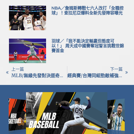
NBA／詹姆斯轉戰七六人改打「全職控
球」！查拉尼亞爆料全新先發陣容曝光
羽球／「我不能決定輸贏但態度可
以！」 周天成中國賽奪冠誓言挑戰世錦
賽首金
上一篇
下一篇
MLB/無緣先發對決道奇！台灣好手鄧愷威展現成熟心態
經典賽/台灣同組勁敵補強！韓裔外野手瓊斯願披南韓戰袍