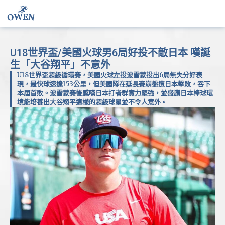
U18世界盃/美國火球男6局好投不敵日本 嘆誕
生「大谷翔平」不意外
U18世界盃超級循環賽，美國火球左投波雷蒙投出6局無失分好表
現，最快球速達153公里，但美國隊在延長賽崩盤遭日本擊敗，吞下
本屆首敗。波雷蒙賽後感嘆日本打者群實力堅強，並盛讚日本棒球環
境能培養出大谷翔平這樣的超級球星並不令人意外。