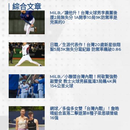
綜合文章
MiLB／讓他升！台灣火球男李晨薰後
援2局無失分 1A開季10局9K防禦率是
完美的0
日職／生涯代表作！台灣20歲新星徐翔
聖5局3K無失分寫紀錄 防禦率飆破0.86
MiLB／小聯盟台灣內戰！柯敬賢強勢
敲雙安 教士火球男蘇嵐鴻3局飆4K與
154公里火球
網球／多倫多女雙「台灣內戰」！詹皓
晴組合直落二擊退第8種子梁恩碩晉級
16強