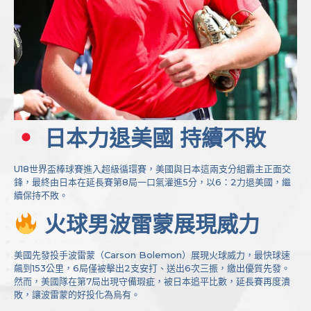
日本力退美國 持續不敗
U18世界盃棒球賽進入超級循環賽，美國與日本這兩支分組霸主正面交
鋒，最終由日本在延長賽第8局一口氣灌進5分，以6：2力退美國，繼
續保持不敗。
火球男波雷蒙展現威力
美國先發投手波雷蒙（Carson Bolemon）展現火球威力，最快球速
飆到153公里，6局僅被擊出2支安打、送出6次三振，繳出優質先發。
然而，美國隊在第7局出現守備瑕疵，被日本追平比數，延長賽再度潰
敗，讓波雷蒙的好投化為烏有。