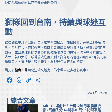
期間能繼續延續世界12強賽後的熱情。
獅隊回到台南，持續與球迷互
動
儘管獅隊春訓的場地由亞太轉至台南球場，但球隊並未放鬆與球迷的互
動。預計在接下來的週末，獅隊將會繼續舉辦各種活動，邀請球迷前來
觀賽，並且為球迷提供更多近距離接觸球員的機會。球隊領隊蘇泰安也
表示，若亞太的主球場驗收進度順利，獅隊可能會在2月底至3月初再次
進駐亞太，進行新一輪的春訓，為球迷帶來更多的驚喜。
看更多
體育新聞
請關注歐文體育，為您帶來更多精彩賽事。
Facebook
Threads
Copy
分
Link
享
20 1 月, 2025
綜合文章
MiLB／讓他升！台灣火球男李晨薰後
援2局無失分 1A開季10局9K防禦率是