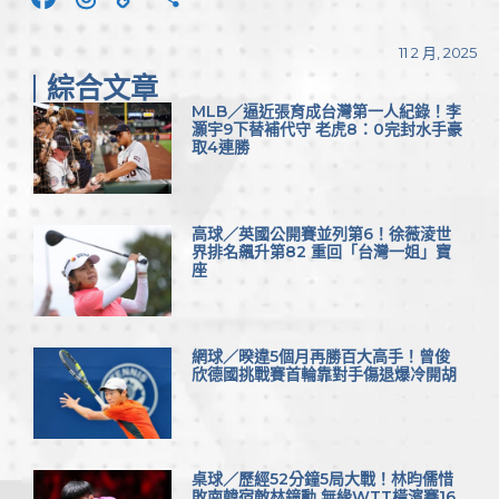
Link
享
11 2 月, 2025
綜合文章
MLB／逼近張育成台灣第一人紀錄！李
灝宇9下替補代守 老虎8：0完封水手豪
取4連勝
高球／英國公開賽並列第6！徐薇淩世
界排名飆升第82 重回「台灣一姐」寶
座
網球／暌違5個月再勝百大高手！曾俊
欣德國挑戰賽首輪靠對手傷退爆冷開胡
桌球／歷經52分鐘5局大戰！林昀儒惜
敗南韓宿敵林鐘勳 無緣WTT橫濱賽16