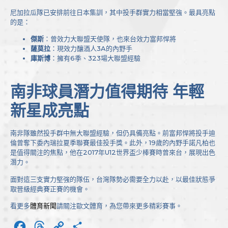
尼加拉瓜隊已安排前往日本集訓，其中投手群實力相當堅強。最具亮點
的是：
傑斯
：曾效力大聯盟天使隊，也來台效力富邦悍將
薩莫拉
：現效力釀酒人3A的內野手
庫斯博
：擁有6季、323場大聯盟經驗
南非球員潛力值得期待 年輕
新星成亮點
南非隊雖然投手群中無大聯盟經驗，但仍具備亮點。前富邦悍將投手迪
倫曾奪下委內瑞拉夏季聯賽最佳投手獎。此外，19歲的內野手諾凡柏也
是值得關注的焦點，他在2017年U12世界盃少棒賽時曾來台，展現出色
潛力。
面對這三支實力堅強的隊伍，台灣隊勢必需要全力以赴，以最佳狀態爭
取晉級經典賽正賽的機會。
看更多
體育新聞
請關注歐文體育，為您帶來更多精彩賽事。
Facebook
Threads
Copy
分