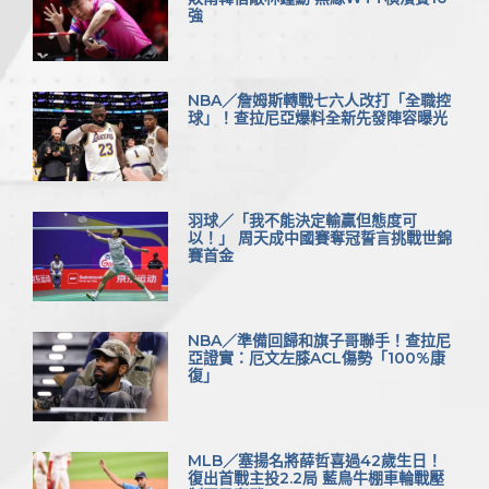
強
NBA／詹姆斯轉戰七六人改打「全職控
球」！查拉尼亞爆料全新先發陣容曝光
羽球／「我不能決定輸贏但態度可
以！」 周天成中國賽奪冠誓言挑戰世錦
賽首金
NBA／準備回歸和旗子哥聯手！查拉尼
亞證實：厄文左膝ACL傷勢「100%康
復」
MLB／塞揚名將薛哲喜過42歲生日！
復出首戰主投2.2局 藍鳥牛棚車輪戰壓