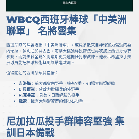
WBCQ西班牙棒球「中美洲
聯軍」 名將雲集
西班牙隊的陣容堪稱「中美洲聯軍」，成員多數來自棒球實力強勁的委
內瑞拉、多明尼加與古巴。前樂天桃猿洋投雷法也再次披上西班牙球衣
參賽，而前美職金鶯名將瓊斯更受邀擔任打擊教練。他表示希望拉丁美
洲球員能把棒球技術與風氣帶進歐洲。
值得關注的西班牙球員包括：
吉洛梅
：前大都會內野手，擁有7季、411場大聯盟經驗
E.貝爾崔
：曾效力遊騎兵的外野手
R.克魯茲
：具美、日職經驗的投手
羅索
：擁有大聯盟資歷的側投右投手
尼加拉瓜投手群陣容堅強 集
訓日本備戰