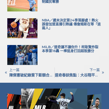
制國民奪勝
NBA／遲未決定第24季落腳處！熱火
誤發加盟直播引熱議 傳詹姆斯在等「這
兩人」
MiLB／道奇讓不讓你升！柯敬賢炸裂
本季第16轟 一棒挺身打回超致勝分
上一篇
下一篇
陳傑憲破紀錄簽下鉅額合約！可望突破1.5億大關
道奇春訓焦點：大谷翔平、山本由伸、佐佐木朗希首度同場亮相