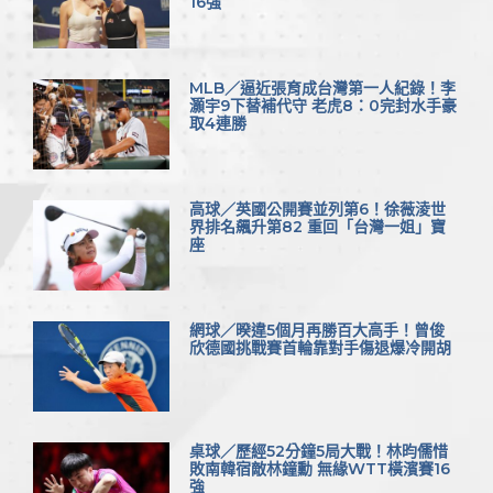
16強
MLB／逼近張育成台灣第一人紀錄！李
灝宇9下替補代守 老虎8：0完封水手豪
取4連勝
高球／英國公開賽並列第6！徐薇淩世
界排名飆升第82 重回「台灣一姐」寶
座
網球／暌違5個月再勝百大高手！曾俊
欣德國挑戰賽首輪靠對手傷退爆冷開胡
桌球／歷經52分鐘5局大戰！林昀儒惜
敗南韓宿敵林鐘勳 無緣WTT橫濱賽16
強