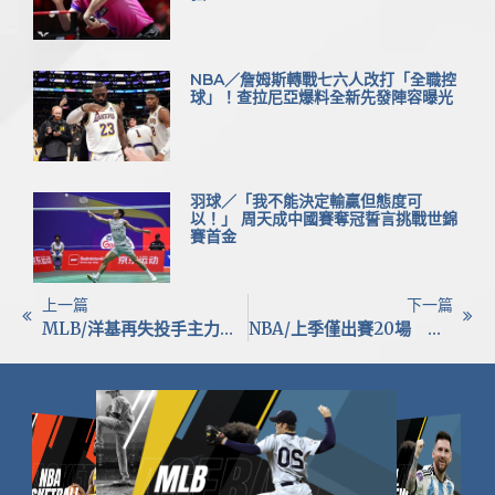
NBA／詹姆斯轉戰七六人改打「全職控
球」！查拉尼亞爆料全新先發陣容曝光
羽球／「我不能決定輸贏但態度可
以！」 周天成中國賽奪冠誓言挑戰世錦
賽首金
上一篇
下一篇
MLB/洋基再失投手主力！施密特將動第2次TJ手術 本季報銷恐延至2026
NBA/上季僅出賽20場 鵜鶘仍豪砸近20億續留防守悍將瓊斯