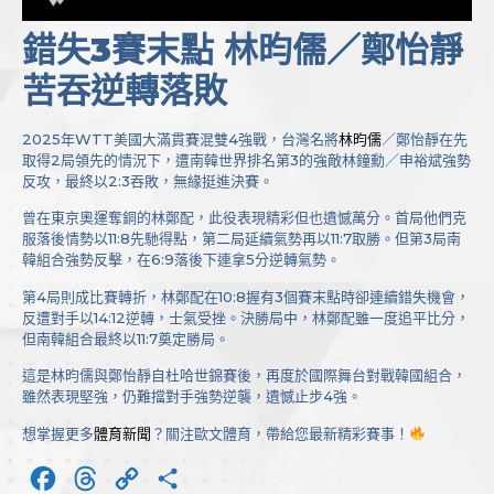
錯失3賽末點 林昀儒／鄭怡靜
苦吞逆轉落敗
2025年WTT美國大滿貫賽混雙4強戰，台灣名將
林昀儒
／鄭怡靜在先
取得2局領先的情況下，遭南韓世界排名第3的強敵林鐘勳／申裕斌強勢
反攻，最終以2:3吞敗，無緣挺進決賽。
曾在東京奧運奪銅的林鄭配，此役表現精彩但也遺憾萬分。首局他們克
服落後情勢以11:8先馳得點，第二局延續氣勢再以11:7取勝。但第3局南
韓組合強勢反擊，在6:9落後下連拿5分逆轉氣勢。
第4局則成比賽轉折，林鄭配在10:8握有3個賽末點時卻連續錯失機會，
反遭對手以14:12逆轉，士氣受挫。決勝局中，林鄭配雖一度追平比分，
但南韓組合最終以11:7奠定勝局。
這是林昀儒與鄭怡靜自杜哈世錦賽後，再度於國際舞台對戰韓國組合，
雖然表現堅強，仍難擋對手強勢逆襲，遺憾止步4強。
想掌握更多
體育新聞
？關注歐文體育，帶給您最新精彩賽事！
Facebook
Threads
Copy
分