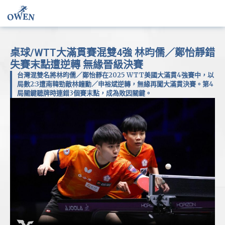
桌球/WTT大滿貫賽混雙4強 林昀儒／鄭怡靜錯
失賽末點遭逆轉 無緣晉級決賽
台灣混雙名將林昀儒／鄭怡靜在2025 WTT美國大滿貫4強賽中，以
局數2:3遭南韓勁敵林鐘勳／申裕斌逆轉，無緣再闖大滿貫決賽。第4
局關鍵聽牌時連錯3個賽末點，成為敗因關鍵。