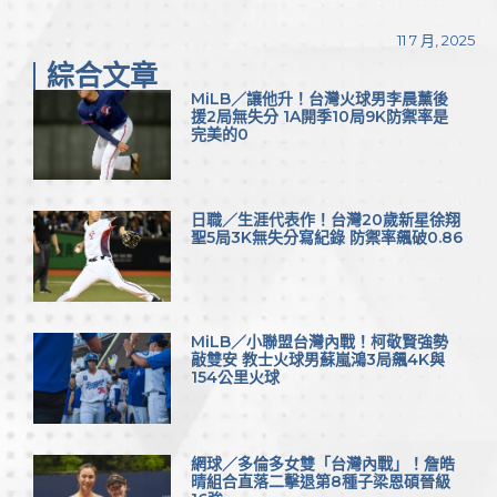
Link
享
11 7 月, 2025
綜合文章
MiLB／讓他升！台灣火球男李晨薰後
援2局無失分 1A開季10局9K防禦率是
完美的0
日職／生涯代表作！台灣20歲新星徐翔
聖5局3K無失分寫紀錄 防禦率飆破0.86
MiLB／小聯盟台灣內戰！柯敬賢強勢
敲雙安 教士火球男蘇嵐鴻3局飆4K與
154公里火球
網球／多倫多女雙「台灣內戰」！詹皓
晴組合直落二擊退第8種子梁恩碩晉級