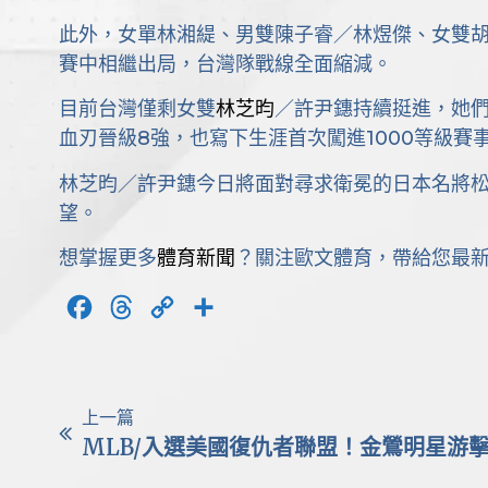
此外，女單林湘緹、男雙陳子睿／林煜傑、女雙胡
賽中相繼出局，台灣隊戰線全面縮減。
目前台灣僅剩女雙
林芝昀
／許尹鏸持續挺進，她
血刃晉級8強，也寫下生涯首次闖進1000等級賽
林芝昀／許尹鏸今日將面對尋求衛冕的日本名將
望。
想掌握更多
體育新聞
？關注歐文體育，帶給您最
Facebook
Threads
Copy
分
Link
享
上一篇