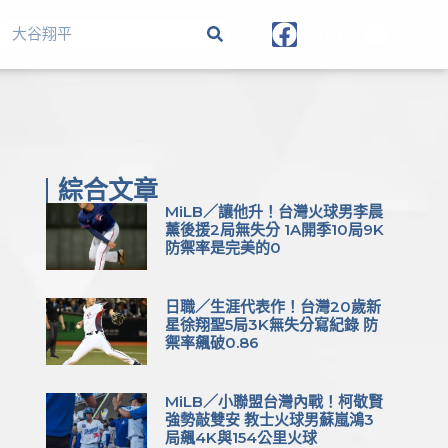
綜合文章
MiLB／讓他升！台灣火球男李晨
薰後援2局無失分 1A開季10局9K
防禦率是完美的0
日職／生涯代表作！台灣20歲新
星徐翔聖5局3K無失分寫紀錄 防
禦率飆破0.86
MiLB／小聯盟台灣內戰！柯敬賢
強勢敲雙安 教士火球男蘇嵐鴻3
局飆4K與154公里火球