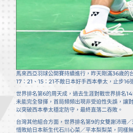
馬來西亞羽球公開賽持續進行，昨天剛滿36歲的
17：21、15：21不敵日本好手西本拳太，止步1
世界排名第6的周天成，過去生涯對戰世界排名14
未能完全發揮，首局頻頻出現非受迫性失誤，讓
以突破西本拳太穩定防守，最終直落二吞敗。
台灣其他組合方面，世界排名第9的女雙謝沛珊／洪恩
惜敗給日本新生代石川心菜／平本梨梨菜，同樣無