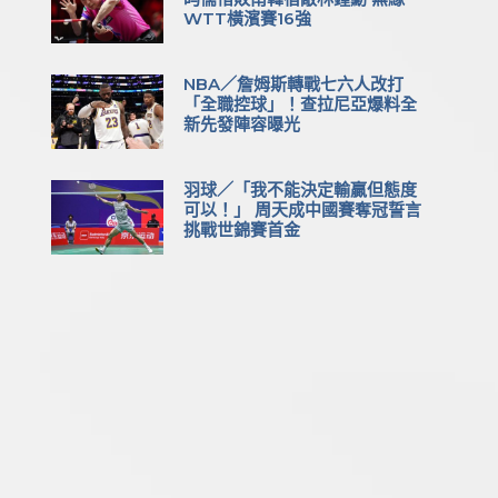
WTT橫濱賽16強
NBA／詹姆斯轉戰七六人改打
「全職控球」！查拉尼亞爆料全
新先發陣容曝光
羽球／「我不能決定輸贏但態度
可以！」 周天成中國賽奪冠誓言
挑戰世錦賽首金