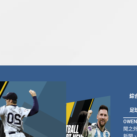
綜
足
OWE
聞之外
新聞