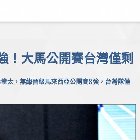
首頁
關於OWEN
籃球
棒球
足球
網球
6強！大馬公開賽台灣僅剩
本拳太，無緣晉級馬來西亞公開賽8強，台灣隊僅