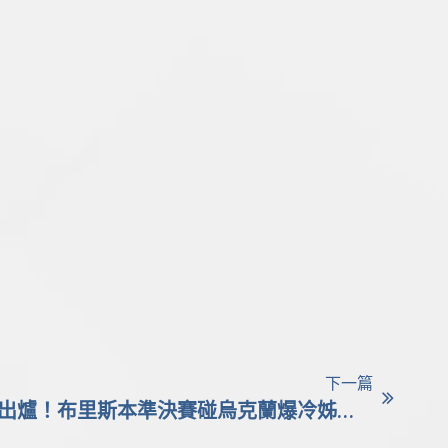
下一篇
網球/謝淑薇女雙4強對手出爐！布里斯本準決賽碰烏克蘭爆冷姊妹檔