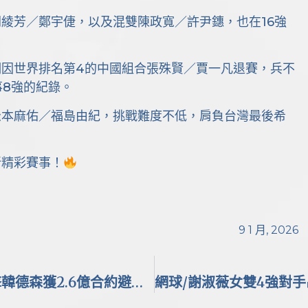
綾芳／鄭宇倢，以及混雙陳政寬／許尹鏸，也在16強
們因世界排名第4的中國組合張殊賢／賈一凡退賽，兵不
事8強的紀錄。
松本麻佑／福島由紀，挑戰難度不低，肩負台灣最後希
新精彩賽事！
9 1 月, 2026
MLB/入選美國復仇者聯盟！金鶯明星游擊韓德森獲2.6億合約避免薪仲