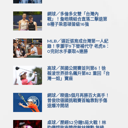
網球／多倫多女雙「台灣內
戰」！詹皓晴組合直落二擊退第
8種子梁恩碩晉級16強
MLB／逼近張育成台灣第一人紀
錄！李灝宇9下替補代守 老虎8：
0完封水手豪取4連勝
高球／英國公開賽並列第6！徐
薇淩世界排名飆升第82 重回「台
灣一姐」寶座
網球／暌違5個月再勝百大高手！
曾俊欣德國挑戰賽首輪靠對手傷
退爆冷開胡
桌球／歷經52分鐘5局大戰！林
昀儒惜敗南韓宿敵林鐘勳 無緣