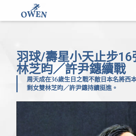
羽球/壽星小天止步1
林芝昀／許尹鏸續戰
周天成在36歲生日之戰不敵日本名將西
剩女雙林芝昀／許尹鏸持續挺進。