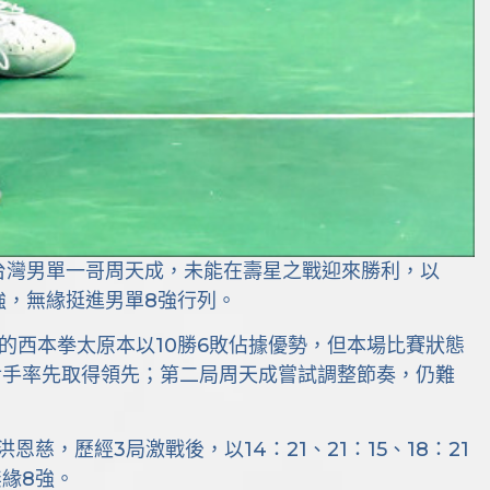
台灣男單一哥周天成，未能在壽星之戰迎來勝利，以
6強，無緣挺進男單8強行列。
的西本拳太原本以10勝6敗佔據優勢，但本場比賽狀態
對手率先取得領先；第二局周天成嘗試調整節奏，仍難
慈，歷經3局激戰後，以14：21、21：15、18：21
緣8強。