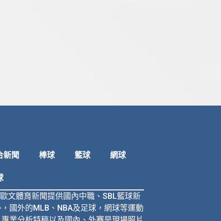
合新聞
棒球
籃球
網球
球
N歐文體育新聞提供國內中職、SBL籃球新
，國外的MLB、NBA及足球，網球等運動
、專業分析特稿以及國內、外賽是現場照片