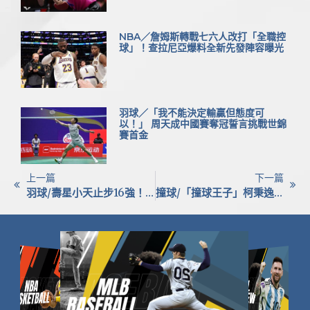
NBA／詹姆斯轉戰七六人改打「全職控
球」！查拉尼亞爆料全新先發陣容曝光
羽球／「我不能決定輸贏但態度可
以！」 周天成中國賽奪冠誓言挑戰世錦
賽首金
上一篇
下一篇
羽球/壽星小天止步16強！大馬公開賽台灣僅剩林芝昀／許尹鏸續戰
撞球/「撞球王子」柯秉逸一週雙冠到手！百萬獎金入袋、金盃全留台灣