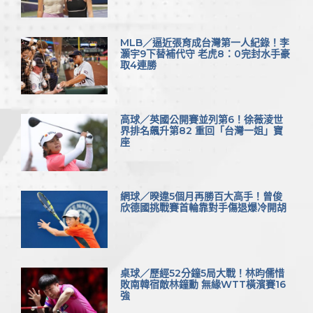
MLB／逼近張育成台灣第一人紀錄！李
灝宇9下替補代守 老虎8：0完封水手豪
取4連勝
高球／英國公開賽並列第6！徐薇淩世
界排名飆升第82 重回「台灣一姐」寶
座
網球／暌違5個月再勝百大高手！曾俊
欣德國挑戰賽首輪靠對手傷退爆冷開胡
桌球／歷經52分鐘5局大戰！林昀儒惜
敗南韓宿敵林鐘勳 無緣WTT橫濱賽16
強