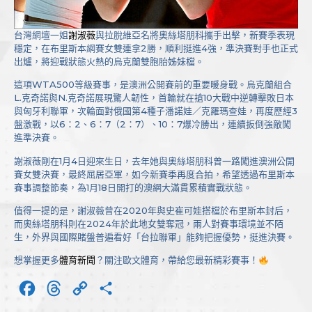
台灣網壇一姐
謝淑薇
與拉脫維亞名將奧絲塔朋科攜手出擊，新賽季表現
穩定，在布里斯本網賽女雙連拿2勝，順利挺進4強，準決賽對手也正式
出爐，將迎戰狀態火熱的烏克蘭雙胞胎姊妹檔。
這項WTA500等級賽事，是澳洲公開賽前的重要暖身戰。烏克蘭組合
L.克奇諾與N.克奇諾展現驚人韌性，首輪就在搶10大戰中逆轉擊敗日本
與匈牙利聯軍，次輪面對俄國第4種子潘諾娃／克羅瑪查娃，再度歷經3
盤激戰，以6：2、6：7（2：7）、10：7爆冷勝出，連續扳倒強敵闖
進準決賽。
謝淑薇剛在1月4日迎來生日，去年她與奧絲塔朋科曾一路闖進澳洲公開
賽女雙決賽，最終屈居亞軍，如今新賽季再度合拍，希望透過布里斯本
賽事調整節奏，為1月18日開打的澳網大滿貫累積實戰狀態。
值得一提的是，謝淑薇曾在2020年與史崔可娃搭檔於布里斯本封后，
而奧絲塔朋科則在2024年於此地女雙奪冠，兩人對賽事環境並不陌
生，外界與國際賭盤普遍看好「台拉聯軍」能夠把握優勢，挺進決賽。
想掌握更多
體育新聞
？關注歐文體育，帶給您最新精彩賽事！
Facebook
Threads
Copy
分
Link
享