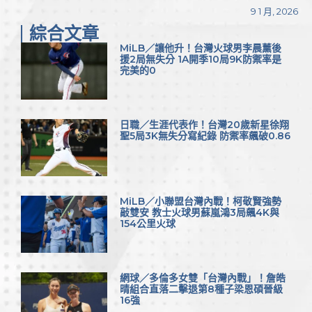
9 1 月, 2026
綜合文章
MiLB／讓他升！台灣火球男李晨薰後
援2局無失分 1A開季10局9K防禦率是
完美的0
日職／生涯代表作！台灣20歲新星徐翔
聖5局3K無失分寫紀錄 防禦率飆破0.86
MiLB／小聯盟台灣內戰！柯敬賢強勢
敲雙安 教士火球男蘇嵐鴻3局飆4K與
154公里火球
網球／多倫多女雙「台灣內戰」！詹皓
晴組合直落二擊退第8種子梁恩碩晉級
16強